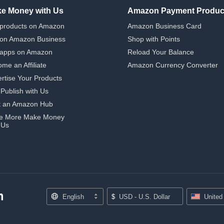
e Money with Us
Amazon Payment Produc
 products on Amazon
Amazon Business Card
 on Amazon Business
Shop with Points
 apps on Amazon
Reload Your Balance
me an Affiliate
Amazon Currency Converter
rtise Your Products
-Publish with Us
t an Amazon Hub
e More Make Money
 Us
English
$
USD - U.S. Dollar
United