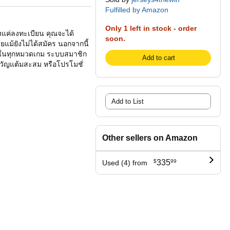
Fulfilled by Amazon
Only 1 left in stock - order
ยงแค่ลงทะเบียน คุณจะได้
soon.
ยแม้ยังไม่ได้สมัคร นอกจากนี้
ุดในทุกหมวดเกม ระบบสมาชิก
Add to cart
งขวัญแต้มสะสม หรือโปรโมชั่
Add to List
Other sellers on Amazon
$
335
99
Used (4) from