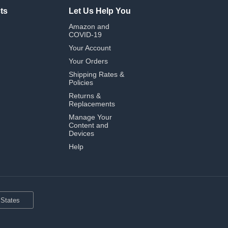
ts
Let Us Help You
Amazon and
COVID-19
Your Account
Your Orders
Shipping Rates &
Policies
Returns &
Replacements
Manage Your
Content and
Devices
Help
 States