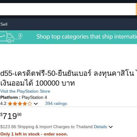
Sell
d55-เครดิตฟรี-50-ยืนยันเบอร์ ลงทุนคาสิโน 
เงินออมได้ 100000 บาท
Visit the PlayStation Store
Platform :
PlayStation 4
4.2
394 ratings
719
$
98
$123.86 Shipping & Import Charges to Thailand
Details
Only 1 left in stock - order soon.