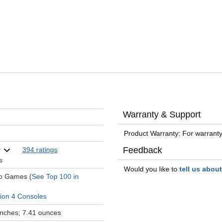
Warranty & Support
Product Warranty: For warranty
Feedback
394 ratings
s
Would you like to
tell us abou
eo Games (
See Top 100 in
tion 4 Consoles
 inches; 7.41 ounces