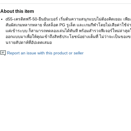
About this item
d55-เครดิตฟรี-50-ยืนยันเบอร์ เริ่มต้นความสนุกแบบไม่ต้องคิดเยอะ เพี
สัมผัสเกมหลากหลาย ทั้งสล็อต PG รูเล็ต และเกมกีฬาโดยไม่เสียค่าใช้จ่า
แค่เข้าระบบ ก็สามารถทดลองเล่นได้ทันที พร้อมสำรวจฟีเจอร์ใหม่ล่าส
ออกแบบมาเพื่อให้คุณเข้าถึงสิทธิประโยชน์อย่างเต็มที่ ไม่ว่าจะเป็นขอ
นรายสัปดาห์ที่อัปเดตเสมอ
Report an issue with this product or seller