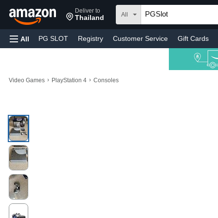
Deliver to
All
Thailand
PG SLOT
Registry
Customer Service
Gift Cards
All
›
›
Video Games
PlayStation 4
Consoles