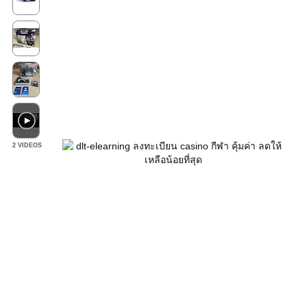
2 VIDEOS