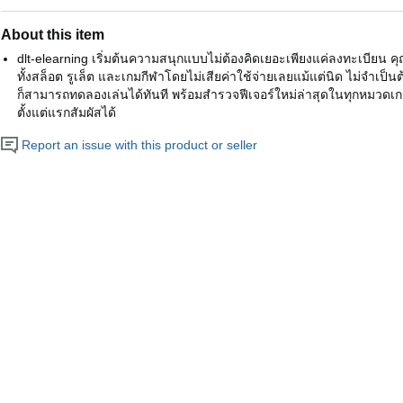
About this item
dlt-elearning เริ่มต้นความสนุกแบบไม่ต้องคิดเยอะเพียงแค่ลงทะเบียน 
ทั้งสล็อต รูเล็ต และเกมกีฬาโดยไม่เสียค่าใช้จ่ายเลยแม้แต่นิด ไม่จำเป็น
ก็สามารถทดลองเล่นได้ทันที พร้อมสำรวจฟีเจอร์ใหม่ล่าสุดในทุกหมวดเกม
ตั้งแต่แรกสัมผัสได้
Report an issue with this product or seller