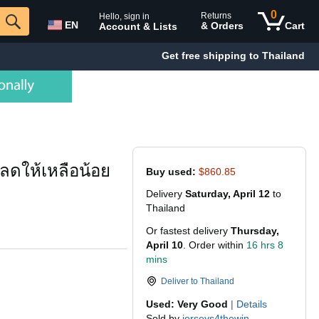
0
Returns
Hello, sign in
EN
& Orders
Cart
Account & Lists
Get free shipping to Thailand
 ลดให้เหลือน้อย
Buy used:
$860.85
Delivery
Saturday, April 12
to
Thailand
Or fastest delivery
Thursday,
April 10
. Order within
16 hrs 8
mins
Deliver to
Thailand
Used: Very Good
|
Details
Sold by
jerseys4thewin