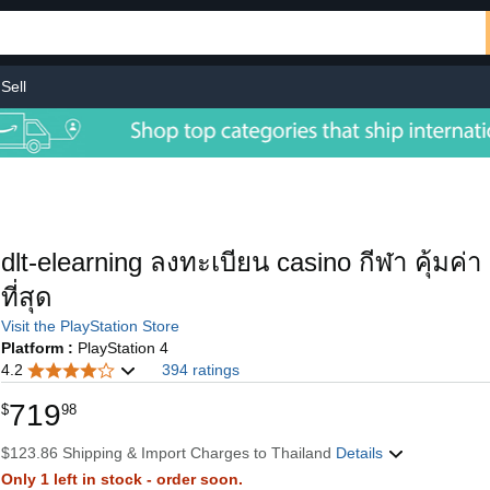
Sell
dlt-elearning ลงทะเบียน casino กีฬา คุ้มค่า
ที่สุด
Visit the PlayStation Store
Platform :
PlayStation 4
4.2
394 ratings
719
$
98
$123.86 Shipping & Import Charges to Thailand
Details
Only 1 left in stock - order soon.