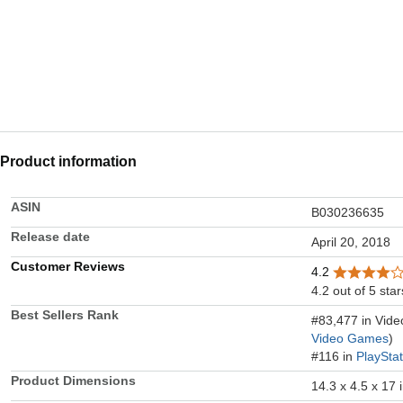
Product information
ASIN
B030236635
Release date
April 20, 2018
Customer Reviews
4.2
4.2 out of 5 star
Best Sellers Rank
#83,477 in Vid
Video Games
)
#116 in
PlaySta
Product Dimensions
14.3 x 4.5 x 17