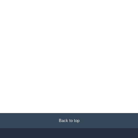
Back to top