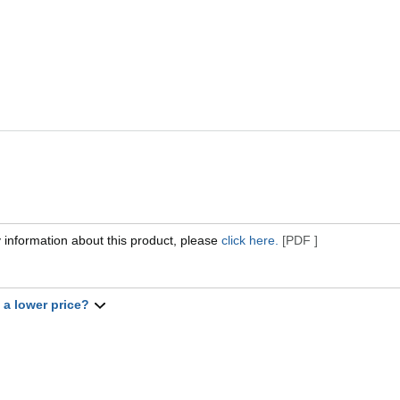
 information about this product, please
click here.
[PDF ]
t a lower price?