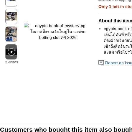
Only 1 left in st
About this ite
egypts-book-o
เล่นได้ทันที พร
ต้องฝากเงินก่อ
เข้าถึงสิทธิประ
สะสม หรือโปรโม
Report an issue
2 VIDEOS
Customers who bought this item also bough