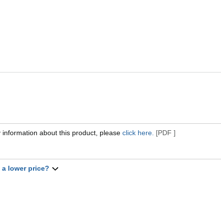
 information about this product, please
click here.
[PDF ]
t a lower price?