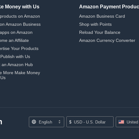
e Money with Us
Amazon Payment Produc
 products on Amazon
Amazon Business Card
 on Amazon Business
Shop with Points
 apps on Amazon
Reload Your Balance
me an Affiliate
Amazon Currency Converter
rtise Your Products
-Publish with Us
t an Amazon Hub
e More Make Money
 Us
English
$
USD - U.S. Dollar
United