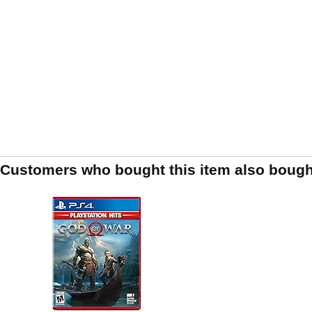
Customers who bought this item also bough