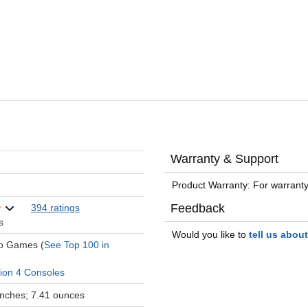
Warranty & Support
Product Warranty: For warranty
Feedback
394 ratings
s
Would you like to
tell us abou
eo Games (
See Top 100 in
tion 4 Consoles
 inches; 7.41 ounces