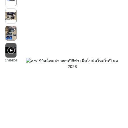
2 VIDEOS