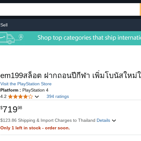
Sell
em199สล็อต ฝากถอนปีกีฬา เพิ่มโบนัสใหม่
Visit the PlayStation Store
Platform :
PlayStation 4
4.2
394 ratings
719
$
98
$123.86 Shipping & Import Charges to Thailand
Details
Only 1 left in stock - order soon.