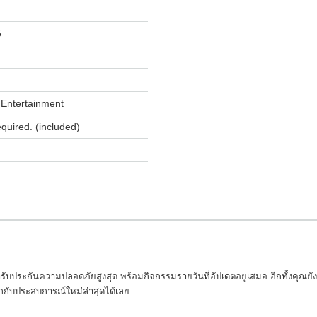
5
Entertainment
equired. (included)
งเรารับประกันความปลอดภัยสูงสุด พร้อมกิจกรรมรายวันที่อัปเดตอยู่เสมอ อีกทั้งค
นุกกับประสบการณ์ใหม่ล่าสุดได้เลย