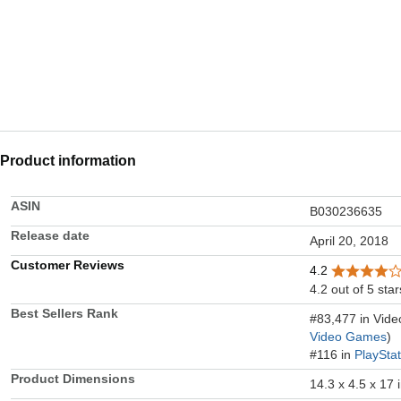
Product information
ASIN
B030236635
Release date
April 20, 2018
Customer Reviews
4.2
4.2 out of 5 star
Best Sellers Rank
#83,477 in Vid
Video Games
)
#116 in
PlaySta
Product Dimensions
14.3 x 4.5 x 17