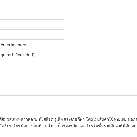
5
Entertainment
equired. (included)
ด้สัมผัสเกมหลากหลาย ทั้งสล็อต รูเล็ต และเกมกีฬา โดยไม่เสียค่าใช้จ่ายเลย นอก
ธิประโยชน์อย่างเต็มที่ ไม่ว่าจะเป็นของขวัญ และโปรโมชั่นรายสัปดาห์ที่อัปเดตเส