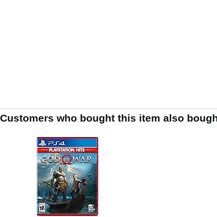
Customers who bought this item also bough