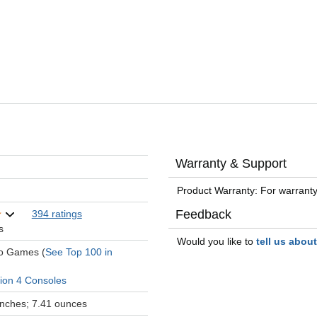
Warranty & Support
Product Warranty: For warranty
Feedback
394 ratings
s
Would you like to
tell us abou
eo Games (
See Top 100 in
tion 4 Consoles
 inches; 7.41 ounces