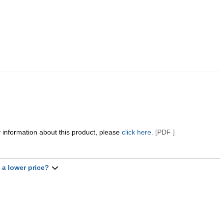
 information about this product, please
click here.
[PDF ]
t a lower price?