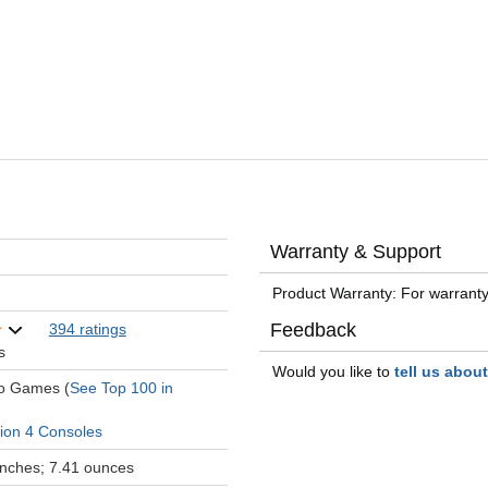
Warranty & Support
Product Warranty: For warranty
Feedback
394 ratings
s
Would you like to
tell us abou
eo Games (
See Top 100 in
tion 4 Consoles
 inches; 7.41 ounces