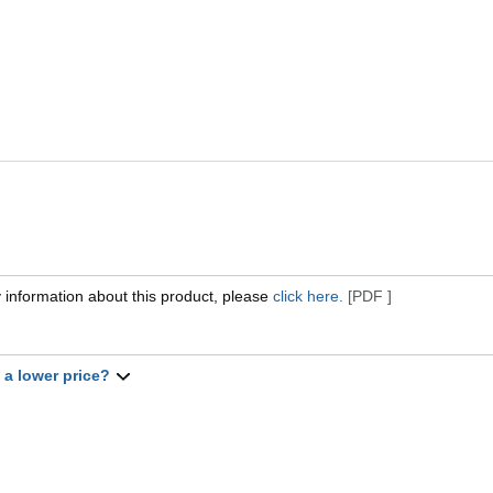
 information about this product, please
click here.
[PDF ]
t a lower price?