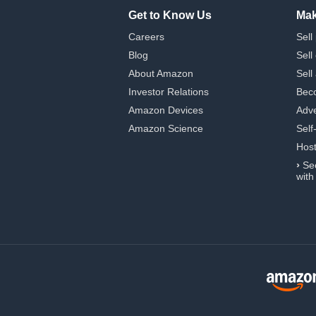
Get to Know Us
Mak
Careers
Sell
Blog
Sell
About Amazon
Sell
Investor Relations
Beco
Amazon Devices
Adve
Amazon Science
Self
Hos
›
Se
with