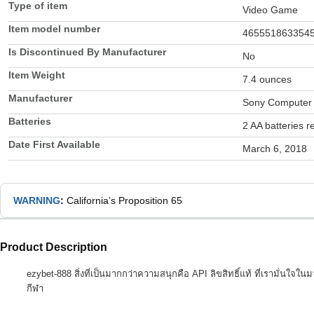
Type of item
Video Game
Item model number
465551863354
Is Discontinued By Manufacturer
No
Item Weight
7.4 ounces
Manufacturer
Sony Computer 
Batteries
2 AA batteries r
Date First Available
March 6, 2018
WARNING
:
California’s Proposition 65
Product Description
ezybet-888 สิ่งที่เป็นมากกว่าความสนุกคือ API ลิขสิทธิ์แท้ ที่เรามั่นใจ
กีฬา