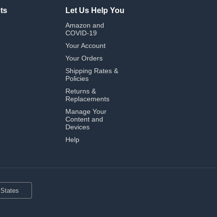
ts
Let Us Help You
Amazon and
COVID-19
Your Account
Your Orders
Shipping Rates &
Policies
Returns &
Replacements
Manage Your
Content and
Devices
Help
 States