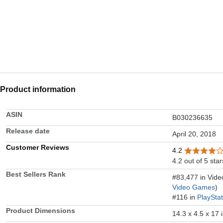
Product information
ASIN
B030236635
Release date
April 20, 2018
Customer Reviews
4.2
4.2 out of 5 star
Best Sellers Rank
#83,477 in Vid
Video Games
)
#116 in
PlaySta
Product Dimensions
14.3 x 4.5 x 17