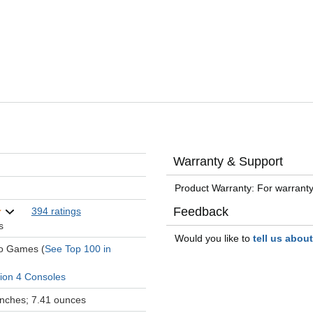
Warranty & Support
Product Warranty: For warranty
Feedback
394 ratings
s
Would you like to
tell us abou
eo Games (
See Top 100 in
tion 4 Consoles
 inches; 7.41 ounces