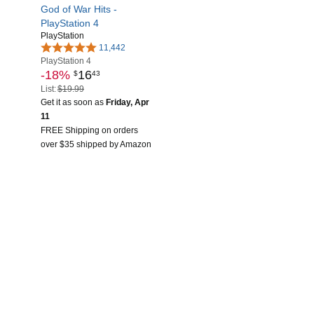
God of War Hits -
PlayStation 4
PlayStation
11,442
PlayStation 4
-18%
16
$
43
List:
$19.99
Get it as soon as
Friday, Apr
11
FREE Shipping on orders
over $35 shipped by Amazon