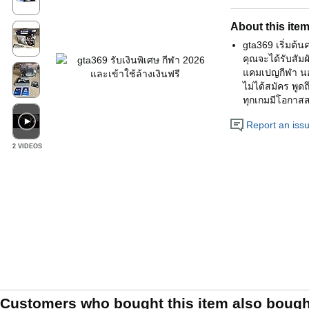
About this ite
gta369 เริ่มต้
คุณจะได้รับสัม
แคมเปญกีฬา นอก
ไม่ได้สมัคร พูดถ
ทุกเกมมีโอกาสส
Report an issue
2 VIDEOS
Customers who bought this item also bough