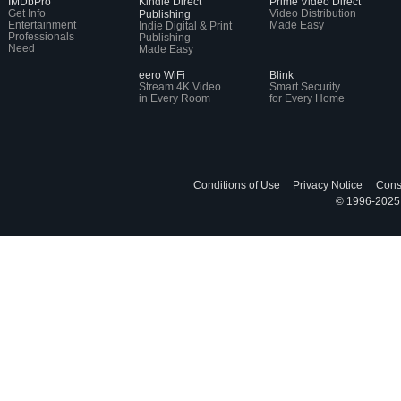
IMDbPro
Kindle Direct
Prime Video Direct
Get Info
Video Distribution
Publishing
Entertainment
Made Easy
Indie Digital & Print
Professionals
Publishing
Need
Made Easy
eero WiFi
Blink
Stream 4K Video
Smart Security
in Every Room
for Every Home
Conditions of Use
Privacy Notice
Cons
© 1996-2025, 