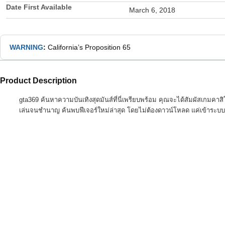
Date First Available
March 6, 2018
WARNING
:
California’s Proposition 65
Product Description
gta369 ค้นหาความบันเทิงสุดมันส์ที่นี่เพรียบพร้อม คุณจะได้สัมผัสเกมคา
เล่นจนชำนาญ ค้นพบฟีเจอร์ใหม่ล่าสุด โดยไม่ต้องดาวน์โหลด แค่เข้าระบบผ่า