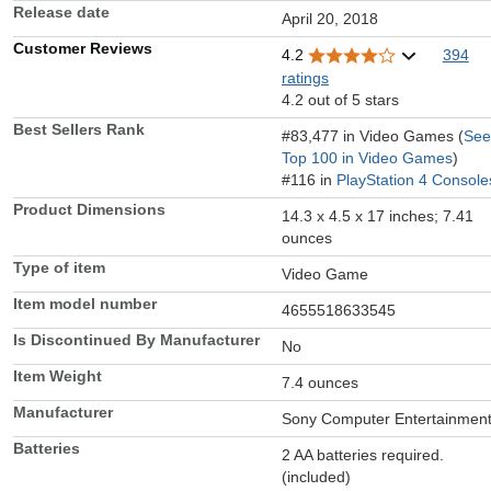
Release date
April 20, 2018
Customer Reviews
4.2
394
ratings
4.2 out of 5 stars
Best Sellers Rank
#83,477 in Video Games (
See
Top 100 in Video Games
)
#116 in
PlayStation 4 Console
Product Dimensions
14.3 x 4.5 x 17 inches; 7.41
ounces
Type of item
Video Game
Item model number
4655518633545
Is Discontinued By Manufacturer
No
Item Weight
7.4 ounces
Manufacturer
Sony Computer Entertainmen
Batteries
2 AA batteries required.
(included)