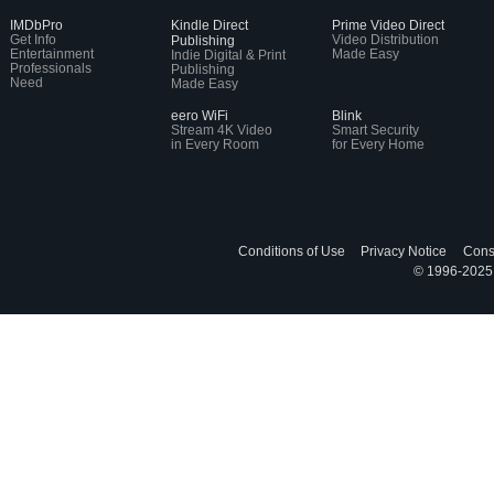
IMDbPro
Kindle Direct
Prime Video Direct
Get Info
Video Distribution
Publishing
Entertainment
Made Easy
Indie Digital & Print
Professionals
Publishing
Need
Made Easy
eero WiFi
Blink
Stream 4K Video
Smart Security
in Every Room
for Every Home
Conditions of Use
Privacy Notice
Cons
© 1996-2025, 