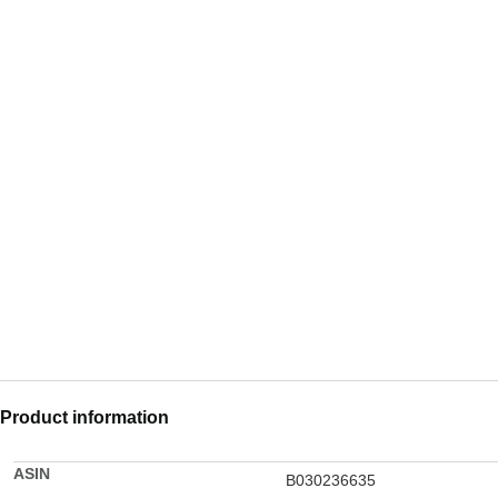
Product information
ASIN
B030236635