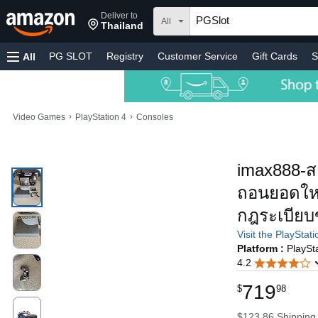
Deliver to
All
Thailand
PG SLOT
Registry
Customer Service
Gift Cards
S
All
›
›
Video Games
PlayStation 4
Consoles
imax888-ส
ถอนยอดใหม่
กฎระเบียบ
Visit the PlayStat
Platform :
PlaySt
4.2
719
$
98
$123.86 Shipping