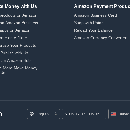
e Money with Us
Amazon Payment Produc
 products on Amazon
Amazon Business Card
 on Amazon Business
Shop with Points
 apps on Amazon
Reload Your Balance
me an Affiliate
Amazon Currency Converter
rtise Your Products
-Publish with Us
t an Amazon Hub
e More Make Money
 Us
English
$
USD - U.S. Dollar
United