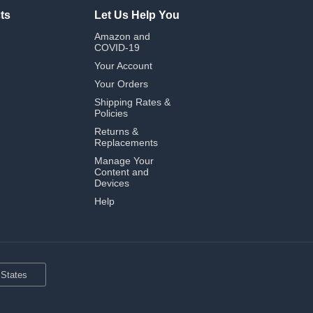
ts
Let Us Help You
Amazon and
COVID-19
Your Account
Your Orders
Shipping Rates &
Policies
Returns &
Replacements
Manage Your
Content and
Devices
Help
 States