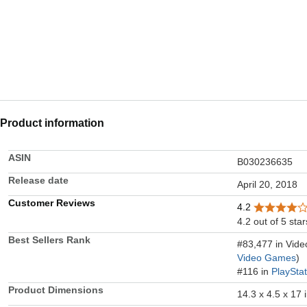
Product information
ASIN
B030236635
Release date
April 20, 2018
Customer Reviews
4.2
4.2 out of 5 star
Best Sellers Rank
#83,477 in Vid
Video Games
)
#116 in
PlaySta
Product Dimensions
14.3 x 4.5 x 17