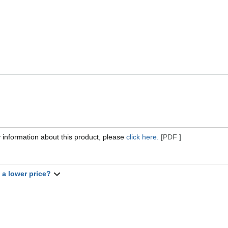
 information about this product, please
click here.
[PDF ]
t a lower price?