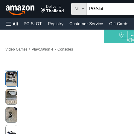
Deliver to
All
Thailand
PG SLOT
Registry
Customer Service
Gift Cards
All
›
›
Video Games
PlayStation 4
Consoles