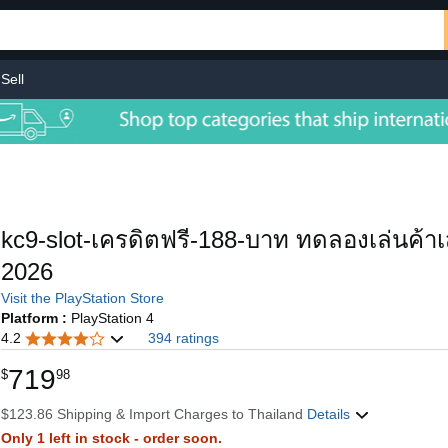
Sell
kc9-slot-เครดิตฟรี-188-บาท ทดลองเล่นค้าเ
2026
Visit the PlayStation Store
Platform :
PlayStation 4
4.2
394 ratings
719
$
98
$123.86 Shipping & Import Charges to Thailand
Details
Only 1 left in stock - order soon.