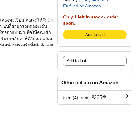
Fulfilled by Amazon
Only 1 left in stock - order
แค่ลงทะเบียน คุณจะได้สัมผัส
soon.
ข้าระบบก็สามารถทดลองเล่น
ิกออกแบบมาเพื่อให้คุณเข้า
Add to cart
ชั่นรายสัปดาห์ที่อัปเดตเสมอ
พลตฟอร์มรองรับทั้งมือถือและ
Add to List
Other sellers on Amazon
$
335
99
Used (4) from