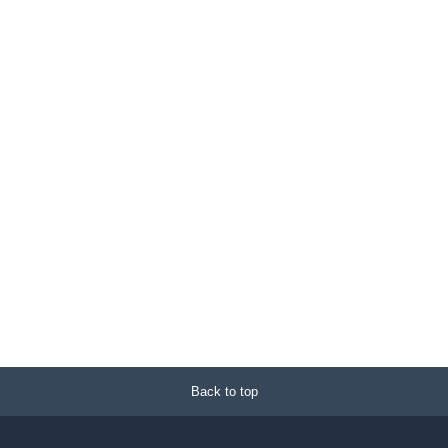
Back to top