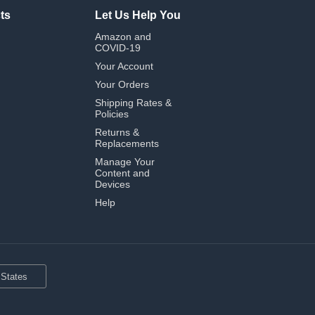
ts
Let Us Help You
Amazon and
COVID-19
Your Account
Your Orders
Shipping Rates &
Policies
Returns &
Replacements
Manage Your
Content and
Devices
Help
 States