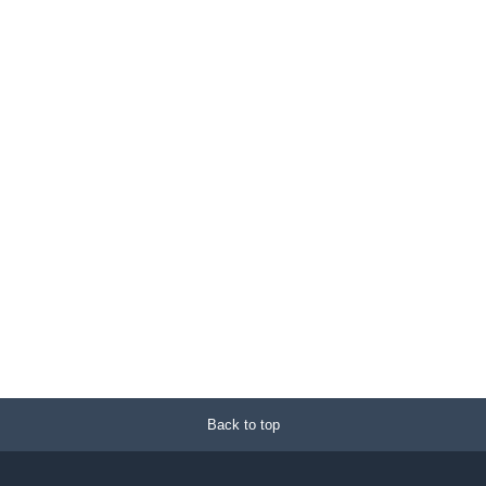
Back to top