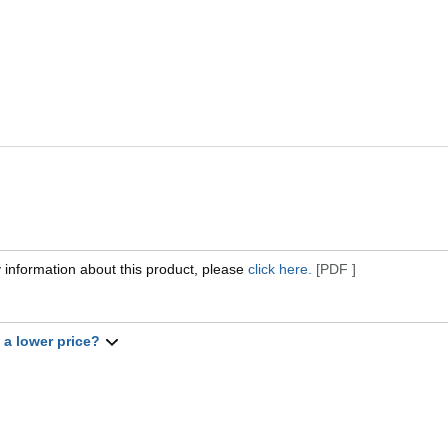
 information about this product, please
click here.
[PDF ]
t a lower price?