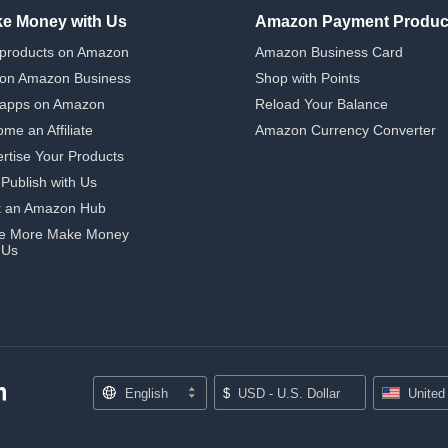
e Money with Us
Amazon Payment Produc
 products on Amazon
Amazon Business Card
 on Amazon Business
Shop with Points
 apps on Amazon
Reload Your Balance
me an Affiliate
Amazon Currency Converter
rtise Your Products
-Publish with Us
t an Amazon Hub
e More Make Money
 Us
English
$
USD - U.S. Dollar
United