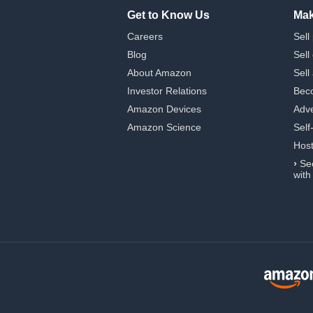
Get to Know Us
Mak
Careers
Sell
Blog
Sell
About Amazon
Sell
Investor Relations
Beco
Amazon Devices
Adve
Amazon Science
Self
Hos
›
Se
with