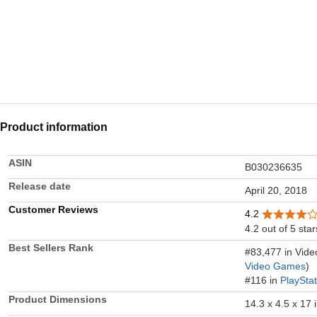
Product information
ASIN
B030236635
Release date
April 20, 2018
Customer Reviews
4.2
4.2 out of 5 star
Best Sellers Rank
#83,477 in Vid
Video Games
)
#116 in
PlaySta
Product Dimensions
14.3 x 4.5 x 17