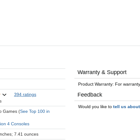
Warranty & Support
Product Warranty: For warranty
Feedback
394 ratings
s
Would you like to
tell us abou
eo Games (
See Top 100 in
tion 4 Consoles
 inches; 7.41 ounces