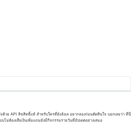
วย API ลิขสิทธิ์แท้ สำหรับใครที่ยังลังเล อยากลองก่อนตัดสินใจ บอกเลยว่า ที่นี่
ไม่ต้องเสียเงินเพิ่มแถมยังมีกิจกรรมรายวันที่อัปเดตอย่างเสมอ