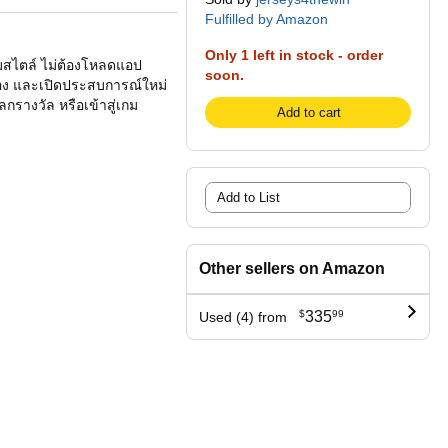
Fulfilled by Amazon
Only 1 left in stock - order
ามสไตล์ ไม่ต้องโหลดแอป
soon.
นื่อง และเปิดประสบการณ์ใหม่
แลกรางวัล หรือเข้าสู่เกม
Add to cart
Add to List
Other sellers on Amazon
$
335
99
Used (4) from