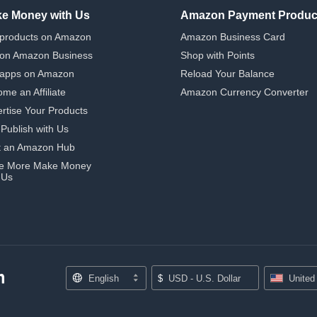
e Money with Us
Amazon Payment Produc
 products on Amazon
Amazon Business Card
 on Amazon Business
Shop with Points
 apps on Amazon
Reload Your Balance
me an Affiliate
Amazon Currency Converter
rtise Your Products
-Publish with Us
t an Amazon Hub
e More Make Money
 Us
English
$
USD - U.S. Dollar
United