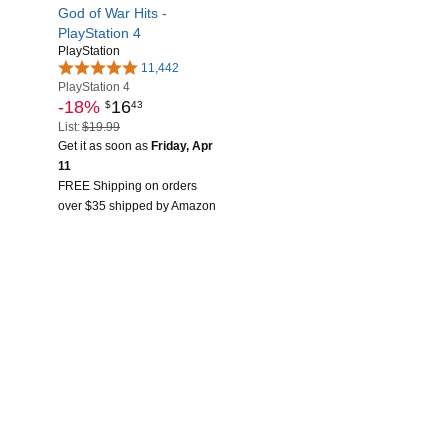
God of War Hits -
PlayStation 4
PlayStation
11,442
PlayStation 4
-18%
16
$
43
List:
$19.99
Get it as soon as
Friday, Apr
11
FREE Shipping on orders
over $35 shipped by Amazon