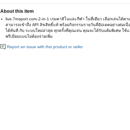
About this item
live.7msport.com-2-in-1 เกมคาสิโนและกีฬา ในที่เดียว เลือกเล่นได้ต
สามารถเข้าถึง API ลิขสิทธิ์แท้ พร้อมกิจกรรมรายวันที่อัปเดตอย่างต่อเ
ได้ทันที กับ ระบบใหม่ล่าสุด ทุกครั้งที่คุณเล่น คุณจะได้รับแต้มพิเศษ ใช้
พรีเมียมแบบไม่ต้องจ่ายเพิ่ม
Report an issue with this product or seller