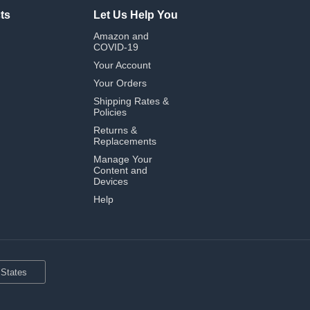
ts
Let Us Help You
Amazon and
COVID-19
Your Account
Your Orders
Shipping Rates &
Policies
Returns &
Replacements
Manage Your
Content and
Devices
Help
 States