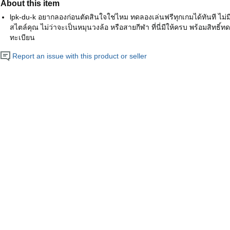
About this item
lpk-du-k อยากลองก่อนตัดสินใจใช่ไหม ทดลองเล่นฟรีทุกเกมได้ทันที ไม่มี
สไตล์คุณ ไม่ว่าจะเป็นหมุนวงล้อ หรือสายกีฬา ที่นี่มีให้ครบ พร้อมสิทธ
ทะเบียน
Report an issue with this product or seller