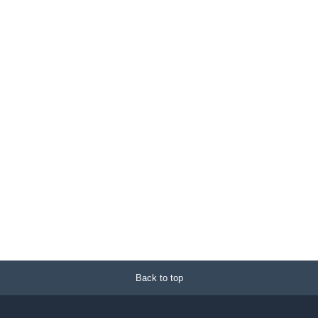
Back to top