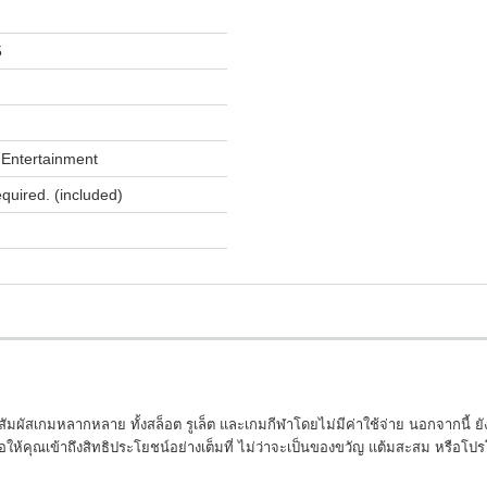
5
Entertainment
equired. (included)
สัมผัสเกมหลากหลาย ทั้งสล็อต รูเล็ต และเกมกีฬาโดยไม่มีค่าใช้จ่าย นอกจากนี้ 
ห้คุณเข้าถึงสิทธิประโยชน์อย่างเต็มที่ ไม่ว่าจะเป็นของขวัญ แต้มสะสม หรือโปรโ