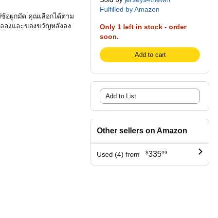
Fulfilled by Amazon
ข้อผูกมัด คุณเลือกได้ตาม
ิ์ทดลองและของขวัญหลังลง
Only 1 left in stock - order
soon.
Add to cart
Add to List
Other sellers on Amazon
$
335
99
Used (4) from