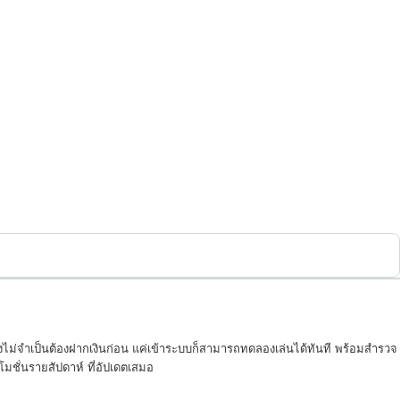
ยังไม่จำเป็นต้องฝากเงินก่อน แค่เข้าระบบก็สามารถทดลองเล่นได้ทันที พร้อมสำรวจ
มชั่นรายสัปดาห์ ที่อัปเดตเสมอ