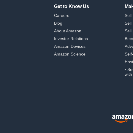
Get to Know Us
Mak
Careers
Sell
Blog
Sell
About Amazon
Sell
Investor Relations
Beco
Amazon Devices
Adve
Amazon Science
Self
Hos
›
Se
with