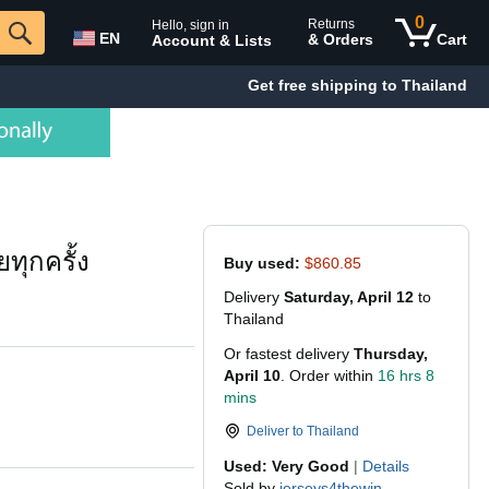
0
Returns
Hello, sign in
EN
& Orders
Cart
Account & Lists
Get free shipping to Thailand
ทุกครั้ง
Buy used:
$860.85
Delivery
Saturday, April 12
to
Thailand
Or fastest delivery
Thursday,
April 10
. Order within
16 hrs 8
mins
Deliver to
Thailand
Used: Very Good
|
Details
Sold by
jerseys4thewin