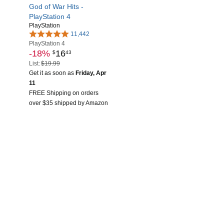
God of War Hits -
PlayStation 4
PlayStation
11,442
PlayStation 4
-18%
16
$
43
List:
$19.99
Get it as soon as
Friday, Apr
11
FREE Shipping on orders
over $35 shipped by Amazon