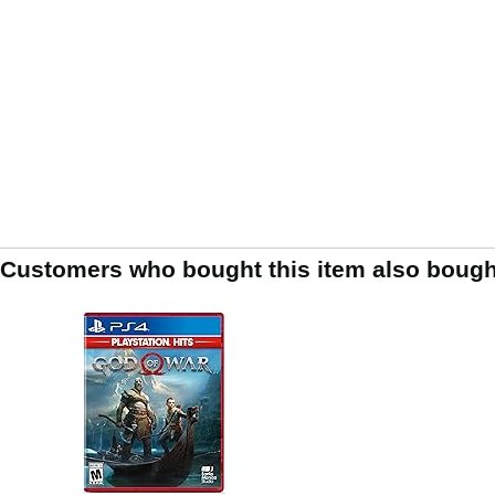
Customers who bought this item also bough