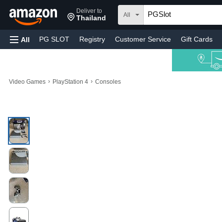
Deliver to
All
Thailand
PG SLOT
Registry
Customer Service
Gift Cards
All
›
›
Video Games
PlayStation 4
Consoles