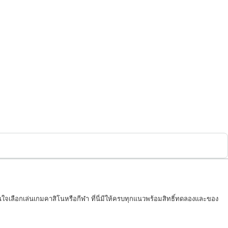
จเลือกเล่นเกมคาสิโนหรือกีฬา ที่นี่มีให้ครบทุกแนวพร้อมสิทธิ์ทดลองและของ