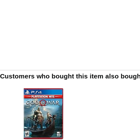
Customers who bought this item also bough