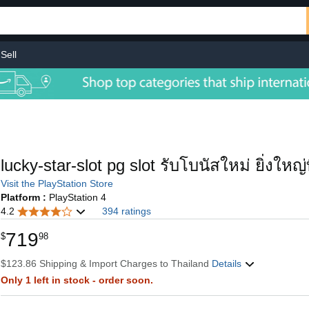
Sell
lucky-star-slot pg slot รับโบนัสใหม่ ยิ่งใหญ่
Visit the PlayStation Store
Platform :
PlayStation 4
4.2
394 ratings
719
$
98
$123.86 Shipping & Import Charges to Thailand
Details
Only 1 left in stock - order soon.