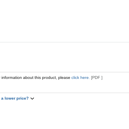
 information about this product, please
click here.
[PDF ]
t a lower price?