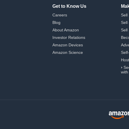
Get to Know Us
Mak
Careers
Sell
Blog
Sell
About Amazon
Sell
Investor Relations
Beco
Amazon Devices
Adve
Amazon Science
Self
Hos
›
Se
with