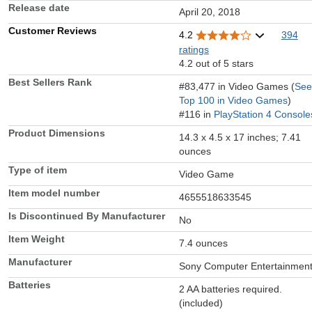
Release date
April 20, 2018
Customer Reviews
4.2
394
ratings
4.2 out of 5 stars
Best Sellers Rank
#83,477 in Video Games (
See
Top 100 in Video Games
)
#116 in
PlayStation 4 Console
Product Dimensions
14.3 x 4.5 x 17 inches; 7.41
ounces
Type of item
Video Game
Item model number
4655518633545
Is Discontinued By Manufacturer
No
Item Weight
7.4 ounces
Manufacturer
Sony Computer Entertainmen
Batteries
2 AA batteries required.
(included)