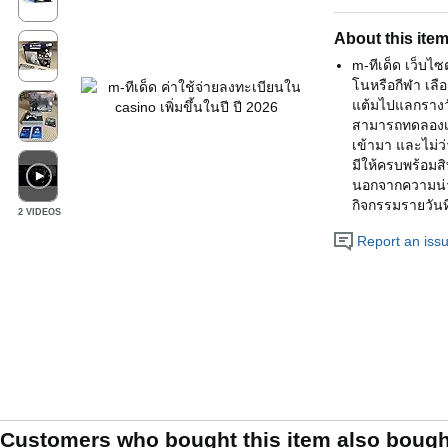
About this ite
m-ทีเด็ด เว็บไซ
โนหรือกีฬา เลือ
แต้มไปแลกรางว
สามารถทดลองเล่
เข้ามา และไม่ว
มีให้ครบพร้อม
นอกจากความน่ารั
กิจกรรมรายวันที
2 VIDEOS
Report an issue
Customers who bought this item also bough