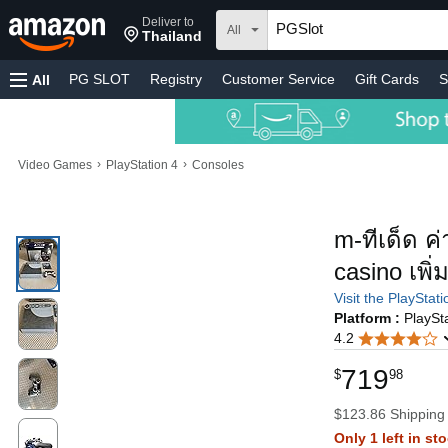
Deliver to
All
Thailand
PG SLOT
Registry
Customer Service
Gift Cards
S
All
›
›
Video Games
PlayStation 4
Consoles
m-ทีเด็ด ค
casino เพิ่
Visit the PlayStat
Platform :
PlaySt
4.2
719
$
98
$123.86 Shipping
Only 1 left in st