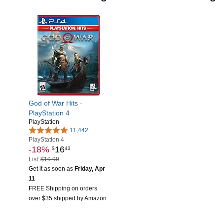
God of War Hits -
PlayStation 4
PlayStation
11,442
PlayStation 4
-18%
16
$
43
List:
$19.99
Get it as soon as
Friday, Apr
11
FREE Shipping on orders
over $35 shipped by Amazon