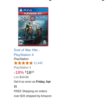
God of War Hits -
PlayStation 4
PlayStation
11,442
PlayStation 4
-18%
16
$
43
List:
$19.99
Get it as soon as
Friday, Apr
11
FREE Shipping on orders
over $35 shipped by Amazon