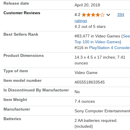
Release date
April 20, 2018
Customer Reviews
4.2
394
ratings
4.2 out of 5 stars
Best Sellers Rank
#83,477 in Video Games (
See
Top 100 in Video Games
)
#116 in
PlayStation 4 Console
Product Dimensions
14.3 x 4.5 x 17 inches; 7.41
ounces
Type of item
Video Game
Item model number
4655518633545
Is Discontinued By Manufacturer
No
Item Weight
7.4 ounces
Manufacturer
Sony Computer Entertainmen
Batteries
2 AA batteries required.
(included)