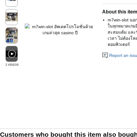
About this ite
m7win-slot นอก
ในทุกหมวดเกมอ
สะสมแต้ม และรั
เวลา ไม่ต้องโห
คอมพิวเตอร์
Report an issue
2 VIDEOS
Customers who bought this item also bough