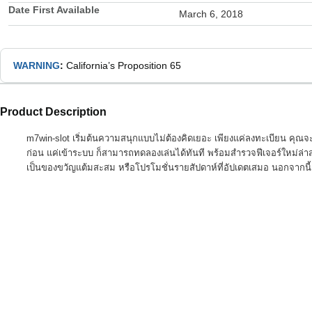
Date First Available
March 6, 2018
WARNING
:
California’s Proposition 65
Product Description
m7win-slot เริ่มต้นความสนุกแบบไม่ต้องคิดเยอะ เพียงแค่ลงทะเบียน คุณจะ
ก่อน แค่เข้าระบบ ก็สามารถทดลองเล่นได้ทันที พร้อมสำรวจฟีเจอร์ใหม่ล่า
เป็นของขวัญแต้มสะสม หรือโปรโมชั่นรายสัปดาห์ที่อัปเดตเสมอ นอกจากนี้ 