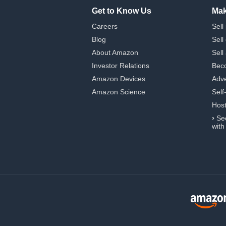
Get to Know Us
Mak
Careers
Sell
Blog
Sell
About Amazon
Sell
Investor Relations
Beco
Amazon Devices
Adve
Amazon Science
Self
Hos
›
Se
with