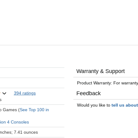
Warranty & Support
Product Warranty: For warranty
Feedback
394 ratings
s
Would you like to
tell us abou
eo Games (
See Top 100 in
tion 4 Consoles
 inches; 7.41 ounces