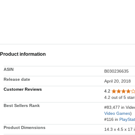
Product information
ASIN
B030236635
Release date
April 20, 2018
Customer Reviews
4.2
4.2 out of 5 star
Best Sellers Rank
#83,477 in Vid
Video Games
)
#116 in
PlaySta
Product Dimensions
14.3 x 4.5 x 17