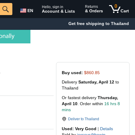
0
Returns
Hello, sign in
EN
& Orders
Cart
Account & Lists
Get free shipping to Thailand
6
Buy used:
$860.85
Delivery
Saturday, April 12
to
Thailand
Or fastest delivery
Thursday,
April 10
. Order within
16 hrs 8
mins
Deliver to
Thailand
Used: Very Good
|
Details
Sold by
jerseys4thewin