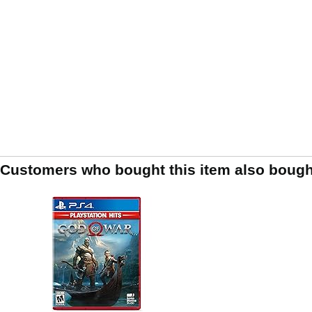
Customers who bought this item also bough