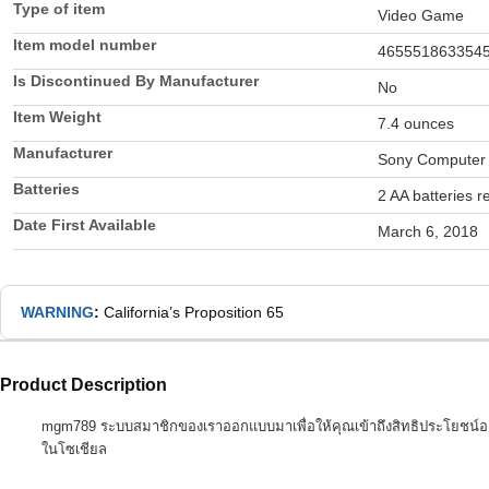
Type of item
Video Game
Item model number
465551863354
Is Discontinued By Manufacturer
No
Item Weight
7.4 ounces
Manufacturer
Sony Computer 
Batteries
2 AA batteries r
Date First Available
March 6, 2018
WARNING
:
California’s Proposition 65
Product Description
mgm789 ระบบสมาชิกของเราออกแบบมาเพื่อให้คุณเข้าถึงสิทธิประโยชน์อย่าง
ในโซเชียล