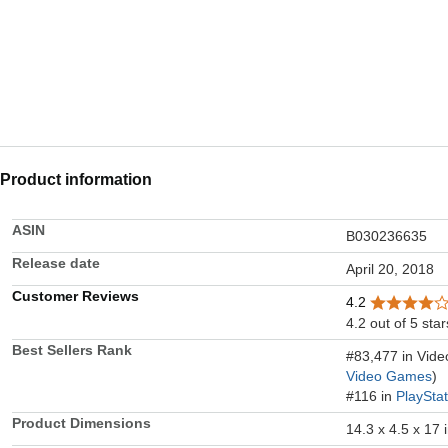
Product information
ASIN
B030236635
Release date
April 20, 2018
Customer Reviews
4.2
4.2 out of 5 star
Best Sellers Rank
#83,477 in Vid
Video Games
)
#116 in
PlaySta
Product Dimensions
14.3 x 4.5 x 17