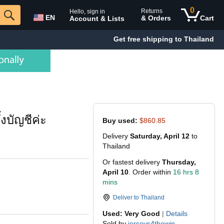
0
Returns
Hello, sign in
EN
& Orders
Cart
Account & Lists
Get free shipping to Thailand
งบัญชีค่ะ
Buy used:
$860.85
Delivery
Saturday, April 12
to
Thailand
Or fastest delivery
Thursday,
April 10
. Order within
16 hrs 8
mins
Deliver to
Thailand
Used: Very Good
|
Details
Sold by
jerseys4thewin