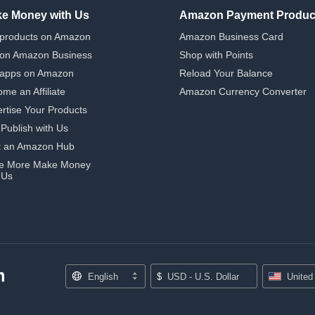
e Money with Us
Amazon Payment Produc
 products on Amazon
Amazon Business Card
 on Amazon Business
Shop with Points
 apps on Amazon
Reload Your Balance
me an Affiliate
Amazon Currency Converter
rtise Your Products
-Publish with Us
t an Amazon Hub
e More Make Money
 Us
English
$
USD - U.S. Dollar
United