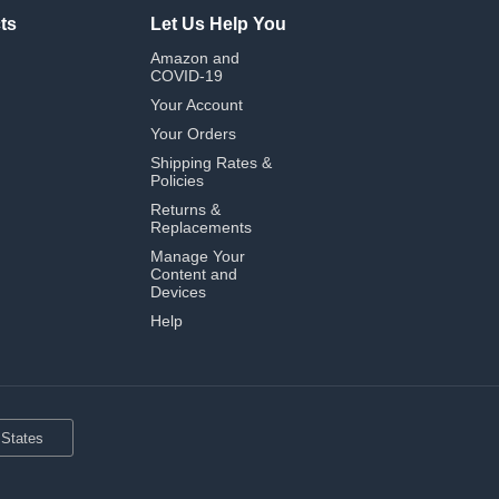
ts
Let Us Help You
Amazon and
COVID-19
Your Account
Your Orders
Shipping Rates &
Policies
Returns &
Replacements
Manage Your
Content and
Devices
Help
 States