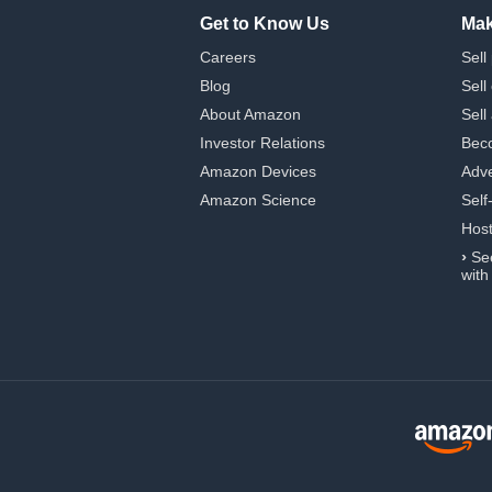
Get to Know Us
Mak
Careers
Sell
Blog
Sell
About Amazon
Sell
Investor Relations
Beco
Amazon Devices
Adve
Amazon Science
Self
Hos
›
Se
with