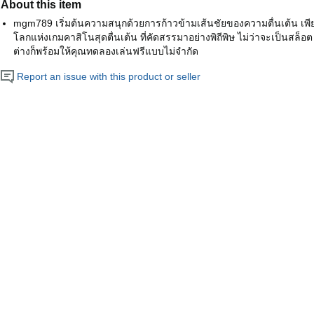
About this item
mgm789 เริ่มต้นความสนุกด้วยการก้าวข้ามเส้นชัยของความตื่นเต้น เพีย
โลกแห่งเกมคาสิโนสุดตื่นเต้น ที่คัดสรรมาอย่างพิถีพิษ ไม่ว่าจะเป็นสล็อต
ต่างก็พร้อมให้คุณทดลองเล่นฟรีแบบไม่จำกัด
Report an issue with this product or seller