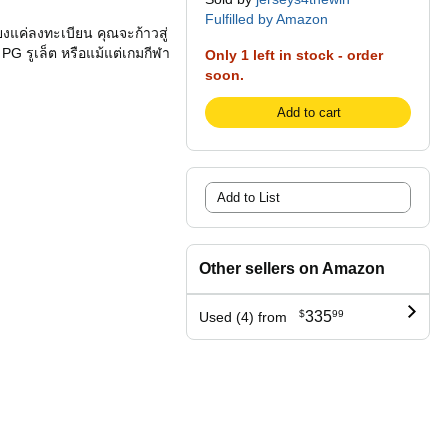
Fulfilled by Amazon
งแค่ลงทะเบียน คุณจะก้าวสู่
 PG รูเล็ต หรือแม้แต่เกมกีฬา
Only 1 left in stock - order
soon.
Add to cart
Add to List
Other sellers on Amazon
$
335
99
Used (4) from