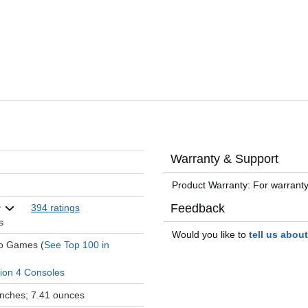
Warranty & Support
Product Warranty: For warranty
Feedback
394 ratings
s
Would you like to
tell us abou
eo Games (
See Top 100 in
tion 4 Consoles
 inches; 7.41 ounces