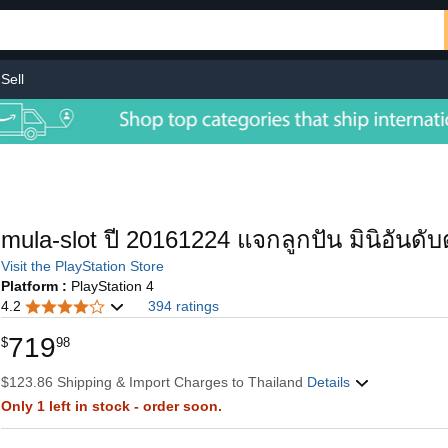
Sell
mula-slot ปี 20161224 แจกลูกปัน มินิอันดั
Visit the PlayStation Store
Platform :
PlayStation 4
4.2
394 ratings
719
$
98
$123.86 Shipping & Import Charges to Thailand
Details
Only 1 left in stock - order soon.