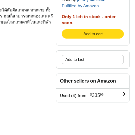
Fulfilled by Amazon
ะได้สัมผัสเกมหลากหลาย ทั้ง
มัคร คุณก็สามารถทดลองเล่นฟรี
Only 1 left in stock - order
นสมัยของโลกเกมคาสิโนและกีฬา
soon.
Add to cart
Add to List
Other sellers on Amazon
$
335
99
Used (4) from