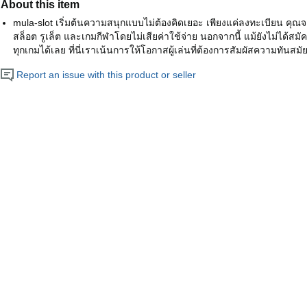
About this item
mula-slot เริ่มต้นความสนุกแบบไม่ต้องคิดเยอะ เพียงแค่ลงทะเบียน คุณจ
สล็อต รูเล็ต และเกมกีฬาโดยไม่เสียค่าใช้จ่าย นอกจากนี้ แม้ยังไม่ได้ส
ทุกเกมได้เลย ที่นี่เราเน้นการให้โอกาสผู้เล่นที่ต้องการสัมผัสความทั
Report an issue with this product or seller