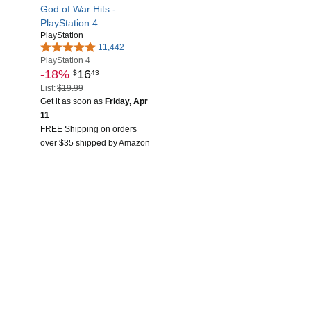
God of War Hits -
PlayStation 4
PlayStation
11,442
PlayStation 4
-18%
16
$
43
List:
$19.99
Get it as soon as
Friday, Apr
11
FREE Shipping on orders
over $35 shipped by Amazon