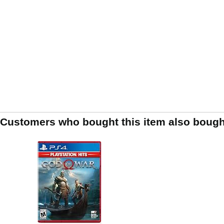
Customers who bought this item also bough