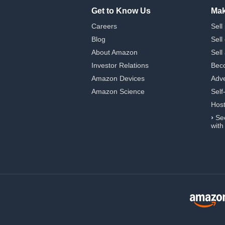
Get to Know Us
Mak
Careers
Sell
Blog
Sell
About Amazon
Sell
Investor Relations
Beco
Amazon Devices
Adve
Amazon Science
Self
Hos
›
Se
with