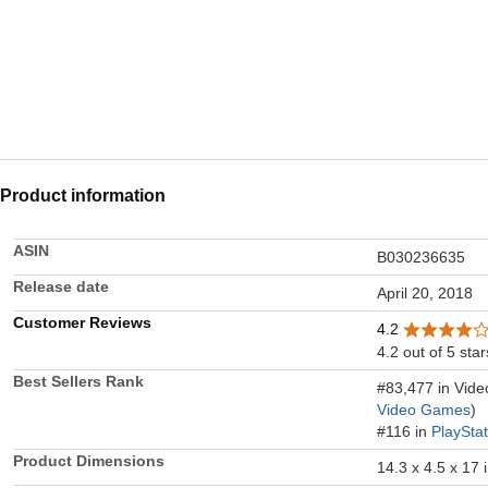
Product information
ASIN
B030236635
Release date
April 20, 2018
Customer Reviews
4.2
4.2 out of 5 star
Best Sellers Rank
#83,477 in Vid
Video Games
)
#116 in
PlaySta
Product Dimensions
14.3 x 4.5 x 17