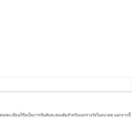
งแค่ลงทะเบียนก็ถือเป็นการเริ่มต้นสะสมแต้มสำหรับแลกรางวัลในอนาคต นอกจากนี้