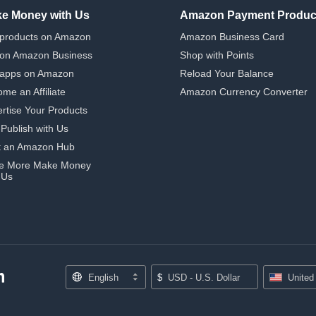
e Money with Us
Amazon Payment Produc
 products on Amazon
Amazon Business Card
 on Amazon Business
Shop with Points
 apps on Amazon
Reload Your Balance
me an Affiliate
Amazon Currency Converter
rtise Your Products
-Publish with Us
t an Amazon Hub
e More Make Money
 Us
English
$
USD - U.S. Dollar
United