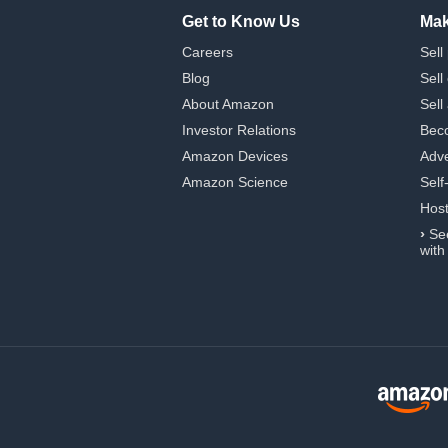
Get to Know Us
Mak
Careers
Sell
Blog
Sell
About Amazon
Sell
Investor Relations
Beco
Amazon Devices
Adve
Amazon Science
Self
Hos
›
Se
with