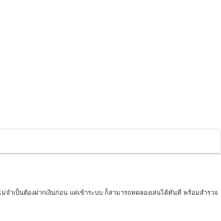
ไม่จำเป็นต้องฝากเงินก่อน แค่เข้าระบบ ก็สามารถทดลองเล่นได้ทันที พร้อมสำรวจ