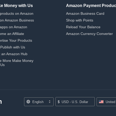
e Money with Us
Amazon Payment Produc
 products on Amazon
Amazon Business Card
 on Amazon Business
Shop with Points
 apps on Amazon
Reload Your Balance
me an Affiliate
Amazon Currency Converter
rtise Your Products
-Publish with Us
t an Amazon Hub
e More Make Money
 Us
English
$
USD - U.S. Dollar
United