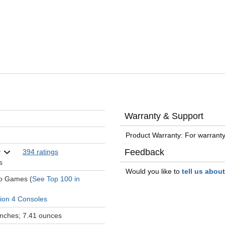
Warranty & Support
Product Warranty: For warranty
Feedback
394 ratings
s
Would you like to
tell us abou
eo Games (
See Top 100 in
tion 4 Consoles
 inches; 7.41 ounces