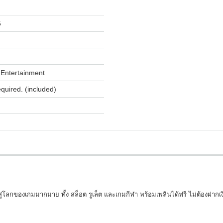
5
Entertainment
equired. (included)
สู่โลกของเกมมากมาย ทั้ง สล็อต รูเล็ต และเกมกีฬา พร้อมเพลินได้ฟรี ไม่ต้องฝาก