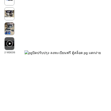
2 VIDEOS