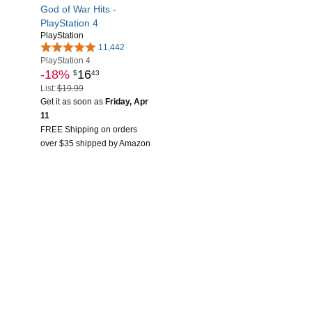
God of War Hits -
PlayStation 4
PlayStation
11,442
PlayStation 4
-18%
16
$
43
List:
$19.99
Get it as soon as
Friday, Apr
11
FREE Shipping on orders
over $35 shipped by Amazon