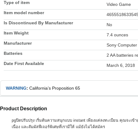
Type of item
Video Game
Item model number
465551863354
Is Discontinued By Manufacturer
No
Item Weight
7.4 ounces
Manufacturer
Sony Computer 
Batteries
2 AA batteries r
Date First Available
March 6, 2018
WARNING
:
California’s Proposition 65
Product Description
pgปิดปรับปรุง เริ่มต้นความสนุกแบบ instant เพียงแค่ลงทะเบียน คุณจะเข้า
เนื่อง และสัมผัสฟีเจอร์พิเศษที่เรามีให้ แม้ยังไม่ได้สมัคร