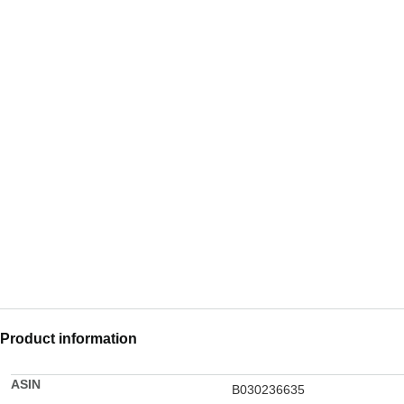
Product information
ASIN
B030236635