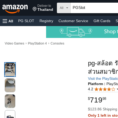
Deliver to
All
Thailand
PG SLOT
Registry
Customer Service
Gift Cards
S
All
›
›
Video Games
PlayStation 4
Consoles
pg-สล้อต ร
ส่วนสมาชิ
Visit the PlayStat
Platform :
PlaySt
4.2
719
$
98
$123.86 Shipping
Only 1 left in st