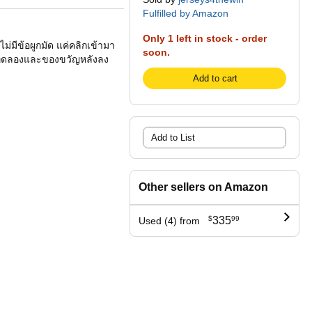
Fulfilled by Amazon
Only 1 left in stock - order
ม่มีข้อผูกมัด แค่คลิกเข้ามา
soon.
ธิ์ทดลองและของขวัญหลังลง
Add to cart
Add to List
Other sellers on Amazon
$
335
99
Used (4) from