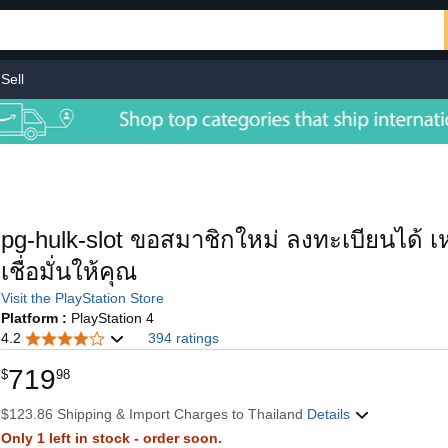
Sell
pg-hulk-slot ขอสมาชิกใหม่ ลงทะเบียนได้ เห
เชื่อมั่นให้คุณ
Visit the PlayStation Store
Platform :
PlayStation 4
4.2
394 ratings
719
$
98
$123.86 Shipping & Import Charges to Thailand
Details
Only 1 left in stock - order soon.