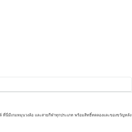
ตล์ ที่นี่มีเกมหมุนวงล้อ และสายกีฬาทุกประเภท พร้อมสิทธิ์ทดลองและของขวัญหลัง