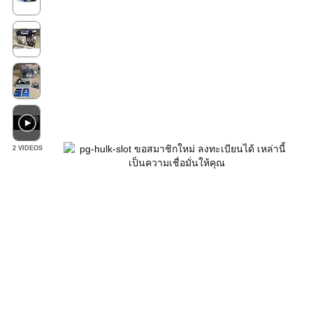
2 VIDEOS