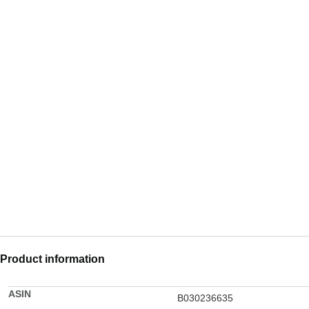
Product information
ASIN
B030236635