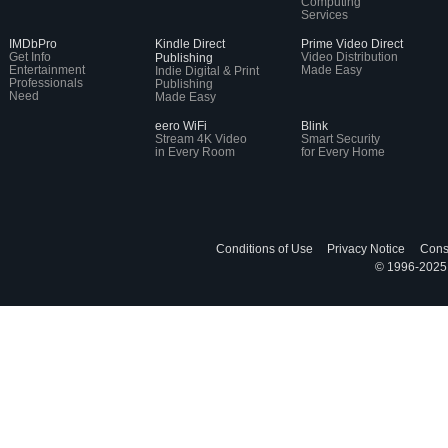
Computing
Services
IMDbPro
Kindle Direct
Prime Video Direct
Get Info
Video Distribution
Publishing
Entertainment
Made Easy
Indie Digital & Print
Professionals
Publishing
Need
Made Easy
eero WiFi
Blink
Stream 4K Video
Smart Security
in Every Room
for Every Home
Conditions of Use
Privacy Notice
Cons
© 1996-2025, 