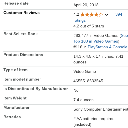
Release date
April 20, 2018
Customer Reviews
4.2
394
ratings
4.2 out of 5 stars
Best Sellers Rank
#83,477 in Video Games (
See
Top 100 in Video Games
)
#116 in
PlayStation 4 Console
Product Dimensions
14.3 x 4.5 x 17 inches; 7.41
ounces
Type of item
Video Game
Item model number
4655518633545
Is Discontinued By Manufacturer
No
Item Weight
7.4 ounces
Manufacturer
Sony Computer Entertainmen
Batteries
2 AA batteries required.
(included)