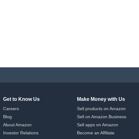
Get to Know Us
Make Money with Us
Careers
Sell products on Amazon
Blog
Sell on Amazon Business
About Amazon
Sell apps on Amazon
Investor Relations
Become an Affiliate