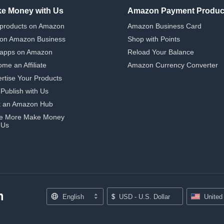
e Money with Us
Amazon Payment Produc
 products on Amazon
Amazon Business Card
 on Amazon Business
Shop with Points
 apps on Amazon
Reload Your Balance
me an Affiliate
Amazon Currency Converter
rtise Your Products
-Publish with Us
t an Amazon Hub
e More Make Money
 Us
English
$
USD - U.S. Dollar
United