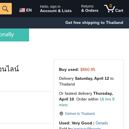
0
Returns
Hello, sign in
EN
& Orders
Cart
Account & Lists
Get free shipping to Thailand
อนไลน์
Buy used:
$860.85
Delivery
Saturday, April 12
to
Thailand
Or fastest delivery
Thursday,
April 10
. Order within
16 hrs 8
mins
Deliver to
Thailand
Used: Very Good
|
Details
Sold by
jerseys4thewin