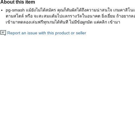
About this item
pg-smash แม้ยังไม่ได้สมัคร คุณก็สัมผัสได้ถึงความน่าสนใจ เกมคาสิโนแล
ตามสไตล์ หรือ จะสะสมแต้มไปแลกรางวัลในอนาคต ยิ่งเยี่ยม ถ้าอยากลอ
เข้ามาทดลองเล่นฟรีทุกเกมได้ทันที ไม่มีข้อผูกมัด แค่คลิก เข้ามา
Report an issue with this product or seller