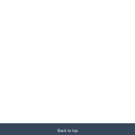
Back to top