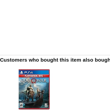
Customers who bought this item also bough