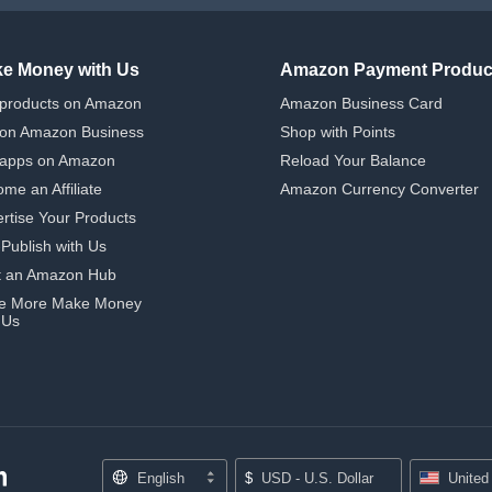
e Money with Us
Amazon Payment Produc
 products on Amazon
Amazon Business Card
 on Amazon Business
Shop with Points
 apps on Amazon
Reload Your Balance
me an Affiliate
Amazon Currency Converter
rtise Your Products
-Publish with Us
t an Amazon Hub
e More Make Money
 Us
English
$
USD - U.S. Dollar
United