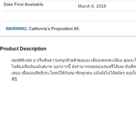
Date First Available
March 6, 2018
WARNING
:
California’s Proposition 65
Product Description
sbn999-slot มาเริ่มต้นความสนุกด้วยตัวคุณเอง เพียงแค่ลงทะเบียน คุณจะไ
ไม่ต้องเสียเงินแม้แต่บาท นอกจากนี้ ยังสามารถทดลองเล่นฟรีได้เลย ทันที
เสมอ เพื่อมอบสิทธิประโยชน์ให้กับสมาชิกทุกคน แม้แยังไม่ได้สมัคร คุณก
ที่นี่