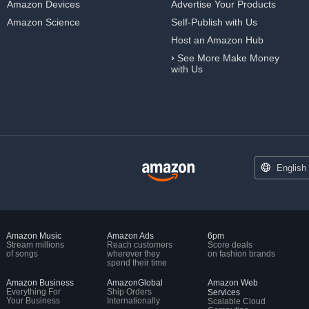
Amazon Devices
Advertise Your Products
Amazon Science
Self-Publish with Us
Host an Amazon Hub
›
See More Make Money
with Us
English
Amazon Music
Amazon Ads
6pm
Stream millions
Reach customers
Score deals
of songs
wherever they
on fashion brands
spend their time
Amazon Business
AmazonGlobal
Amazon Web
Everything For
Ship Orders
Services
Your Business
Internationally
Scalable Cloud