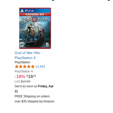
God of War Hits -
PlayStation 4
PlayStation
11,442
PlayStation 4
-18%
16
$
43
List:
$19.99
Get it as soon as
Friday, Apr
11
FREE Shipping on orders
over $35 shipped by Amazon