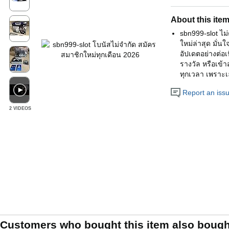
About this ite
sbn999-slot ไม่
ใหม่ล่าสุด มั่นใ
อัปเดตอย่างต่อเน
รางวัล หรือเข้าส
ทุกเวลา เพราะเ
Report an issue
2 VIDEOS
Customers who bought this item also bough