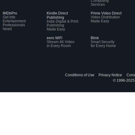
Computing
Services
IMDbPro
Kindle Direct
Prime Video Direct
Get Info
Video Distribution
Publishing
Entertainment
Made Easy
Indie Digital & Print
Professionals
Publishing
Need
Made Easy
eero WiFi
Blink
Stream 4K Video
Smart Security
in Every Room
for Every Home
Conditions of Use
Privacy Notice
Cons
© 1996-2025, 