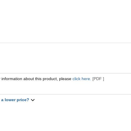
 information about this product, please
click here.
[PDF ]
t a lower price?