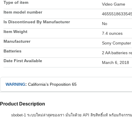
Type of item
Video Game
Item model number
465551863354
Is Discontinued By Manufacturer
No
Item Weight
7.4 ounces
Manufacturer
Sony Computer 
Batteries
2 AA batteries r
Date First Available
March 6, 2018
WARNING
:
California’s Proposition 65
Product Description
sbobet-1 ระบบใหม่ล่าสุดของเรา มั่นใจด้วย API ลิขสิทธิ์แท้ พร้อมกิจกรรมรา