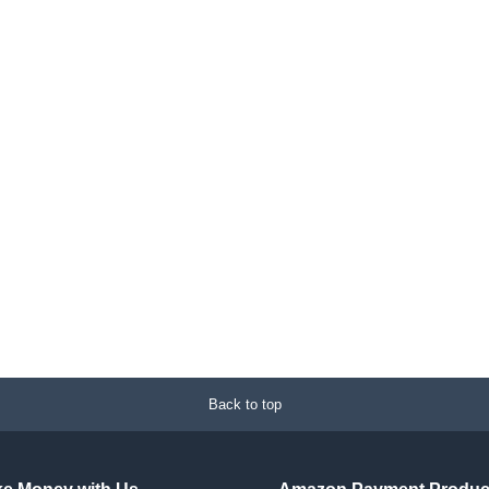
Back to top