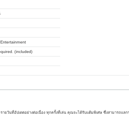
5
Entertainment
equired. (included)
ยวันที่อัปเดตอย่างต่อเนื่อง ทุกครั้งที่เล่น คุณจะได้รับแต้มพิเศษ ซึ่งสามารถแลกร