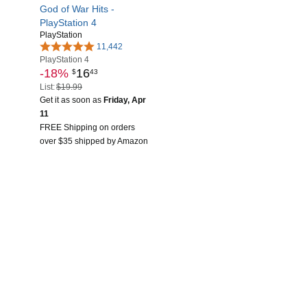
God of War Hits -
PlayStation 4
PlayStation
11,442
PlayStation 4
-18%
16
$
43
List:
$19.99
Get it as soon as
Friday, Apr
11
FREE Shipping on orders
over $35 shipped by Amazon