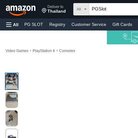
Deliver to
All
Thailand
PG SLOT
Registry
Customer Service
Gift Cards
All
›
›
Video Games
PlayStation 4
Consoles