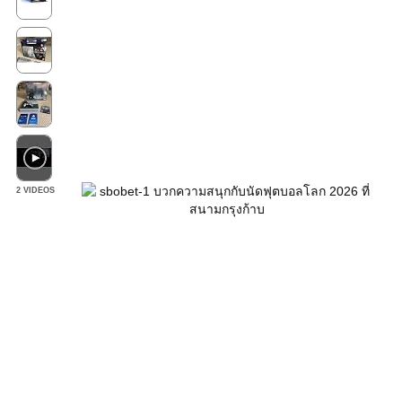
2 VIDEOS