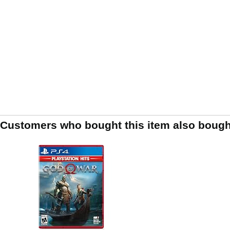
Customers who bought this item also bough