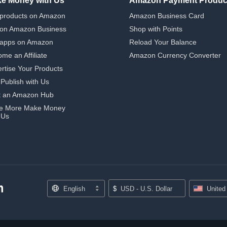
e Money with Us
Amazon Payment Produc
 products on Amazon
Amazon Business Card
 on Amazon Business
Shop with Points
 apps on Amazon
Reload Your Balance
me an Affiliate
Amazon Currency Converter
rtise Your Products
-Publish with Us
t an Amazon Hub
e More Make Money
 Us
English
$
USD - U.S. Dollar
United