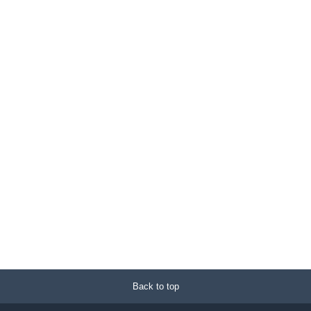
Back to top