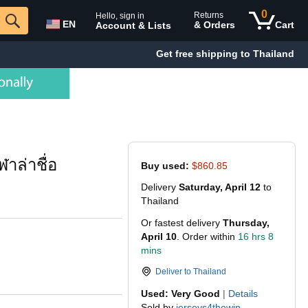
0
Returns
Hello, sign in
EN
& Orders
Cart
Account & Lists
Get free shipping to Thailand
ฬาล่าชื่อ
Buy used:
$860.85
Delivery
Saturday, April 12
to
Thailand
Or fastest delivery
Thursday,
April 10
. Order within
16 hrs 8
mins
Deliver to
Thailand
Used: Very Good
|
Details
Sold by
jerseys4thewin