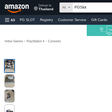
Deliver to
All
Thailand
PG SLOT
Registry
Customer Service
Gift Cards
All
›
›
Video Games
PlayStation 4
Consoles