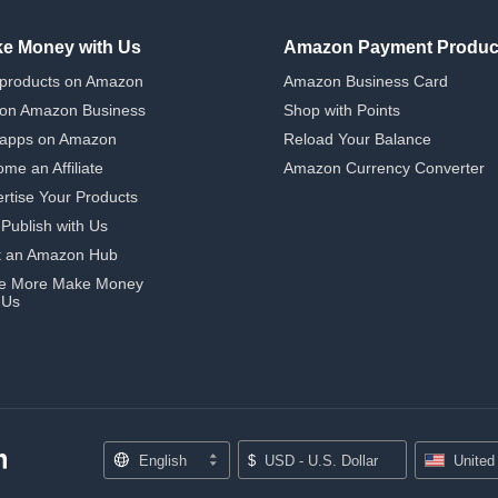
e Money with Us
Amazon Payment Produc
 products on Amazon
Amazon Business Card
 on Amazon Business
Shop with Points
 apps on Amazon
Reload Your Balance
me an Affiliate
Amazon Currency Converter
rtise Your Products
-Publish with Us
t an Amazon Hub
e More Make Money
 Us
English
$
USD - U.S. Dollar
United