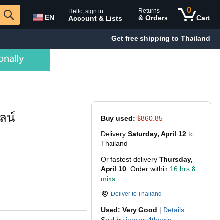
0
Returns
Hello, sign in
EN
& Orders
Cart
Account & Lists
Get free shipping to Thailand
ลน์
Buy used:
$860.85
Delivery
Saturday, April 12
to
Thailand
Or fastest delivery
Thursday,
April 10
. Order within
16 hrs 8
mins
Deliver to
Thailand
Used: Very Good
|
Details
Sold by
jerseys4thewin