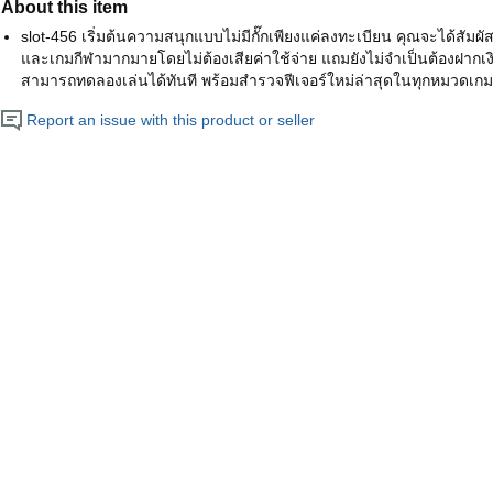
About this item
slot-456 เริ่มต้นความสนุกแบบไม่มีกั๊กเพียงแค่ลงทะเบียน คุณจะได้สัมผ
และเกมกีฬามากมายโดยไม่ต้องเสียค่าใช้จ่าย แถมยังไม่จำเป็นต้องฝากเงิ
สามารถทดลองเล่นได้ทันที พร้อมสำรวจฟีเจอร์ใหม่ล่าสุดในทุกหมวดเกม
Report an issue with this product or seller