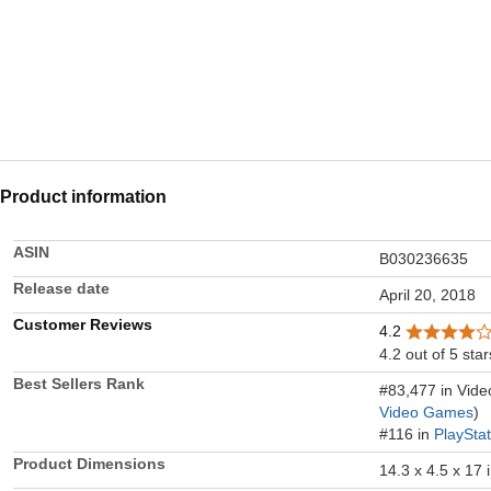
Product information
ASIN
B030236635
Release date
April 20, 2018
Customer Reviews
4.2
4.2 out of 5 star
Best Sellers Rank
#83,477 in Vid
Video Games
)
#116 in
PlaySta
Product Dimensions
14.3 x 4.5 x 17