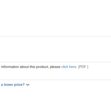
 information about this product, please
click here.
[PDF ]
t a lower price?