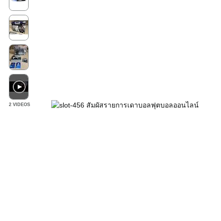
2 VIDEOS