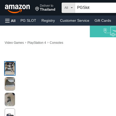
Deliver to
All
Thailand
PG SLOT
Registry
Customer Service
Gift Cards
All
›
›
Video Games
PlayStation 4
Consoles