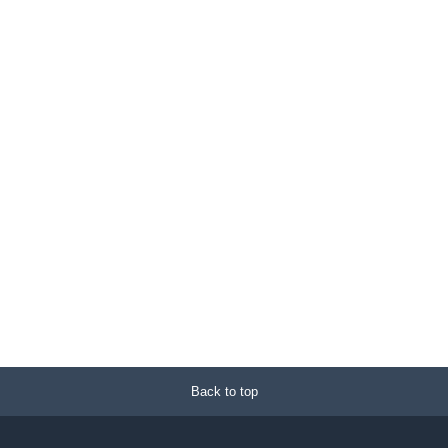
Back to top