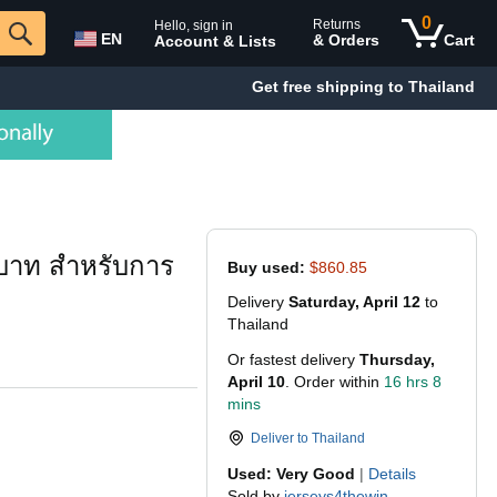
0
Returns
Hello, sign in
EN
& Orders
Cart
Account & Lists
Get free shipping to Thailand
0บาท สำหรับการ
Buy used:
$860.85
Delivery
Saturday, April 12
to
Thailand
Or fastest delivery
Thursday,
April 10
. Order within
16 hrs 8
mins
Deliver to
Thailand
Used: Very Good
|
Details
Sold by
jerseys4thewin