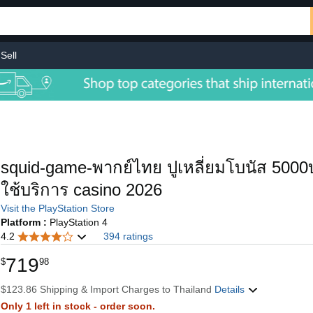
Sell
squid-game-พากย์ไทย ปูเหลี่ยมโบนัส 500
ใช้บริการ casino 2026
Visit the PlayStation Store
Platform :
PlayStation 4
4.2
394 ratings
719
$
98
$123.86 Shipping & Import Charges to Thailand
Details
Only 1 left in stock - order soon.