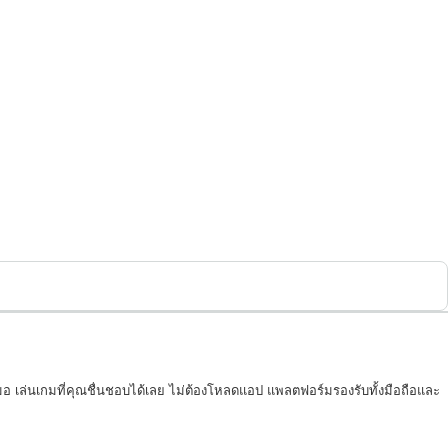
มอ เล่นเกมที่คุณชื่นชอบได้เลย ไม่ต้องโหลดแอป แพลตฟอร์มรองรับทั้งมือถือและ