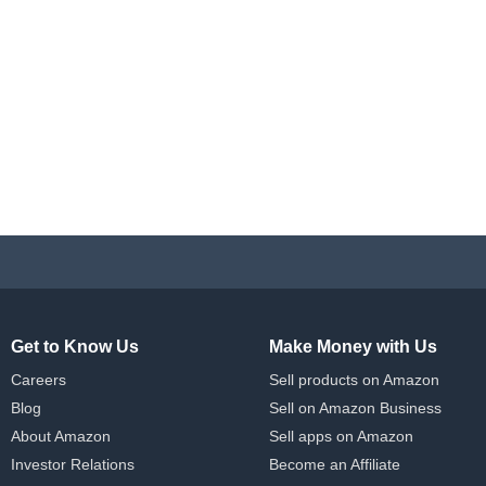
Get to Know Us
Make Money with Us
Careers
Sell products on Amazon
Blog
Sell on Amazon Business
About Amazon
Sell apps on Amazon
Investor Relations
Become an Affiliate