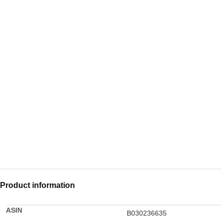
Product information
ASIN
B030236635