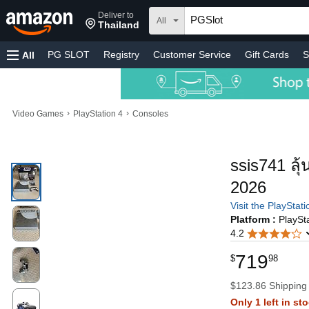
Deliver to
All
Thailand
PG SLOT
Registry
Customer Service
Gift Cards
S
All
›
›
Video Games
PlayStation 4
Consoles
ssis741 ล
2026
Visit the PlayStat
Platform :
PlaySt
4.2
719
$
98
$123.86 Shipping
Only 1 left in st