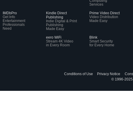
Computing
Services
IMDbPro
Kindle Direct
Prime Video Direct
Get Info
Video Distribution
Publishing
Entertainment
Made Easy
Indie Digital & Print
Professionals
Publishing
Need
Made Easy
eero WiFi
Blink
Stream 4K Video
Smart Security
in Every Room
for Every Home
Conditions of Use
Privacy Notice
Cons
© 1996-2025, 