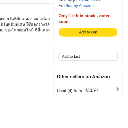
Fulfilled by Amazon
Only 1 left in stock - order
รายวันที่อัปเดตอย่างต่อเนื่อง
soon.
ได้รับแต้มพิเศษ ใช้แลกรางวัล
ใหม่ ของโลกออนไลน์ ที่นี่แหละ
Add to cart
Add to List
Other sellers on Amazon
$
335
99
Used (4) from