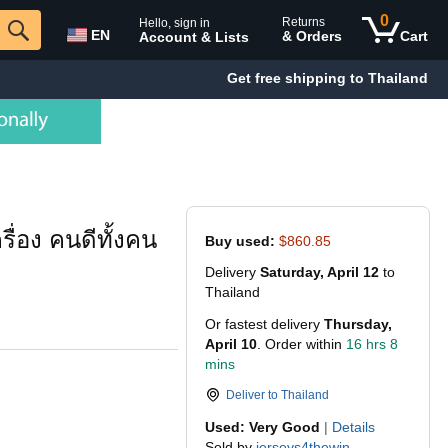
0
Returns
Hello, sign in
EN
& Orders
Cart
Account & Lists
Get free shipping to Thailand
ื่อง คนดีทั้งคน
Buy used:
$860.85
Delivery
Saturday, April 12
to
Thailand
Or fastest delivery
Thursday,
April 10
. Order within
16 hrs 8
mins
Deliver to
Thailand
Used: Very Good
|
Details
Sold by
jerseys4thewin