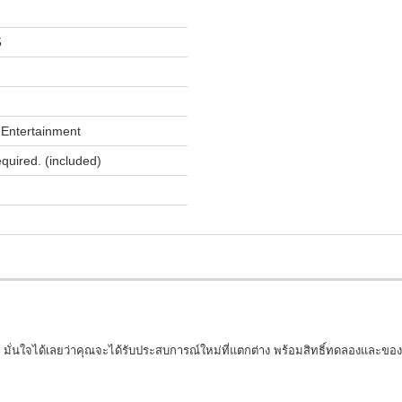
5
Entertainment
equired. (included)
่อง มั่นใจได้เลยว่าคุณจะได้รับประสบการณ์ใหม่ที่แตกต่าง พร้อมสิทธิ์ทดลองและขอ