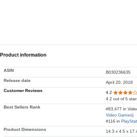
Product information
ASIN
B030236635
Release date
April 20, 2018
Customer Reviews
4.2
4.2 out of 5 star
Best Sellers Rank
#83,477 in Vid
Video Games
)
#116 in
PlaySta
Product Dimensions
14.3 x 4.5 x 17