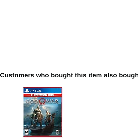
Customers who bought this item also bough