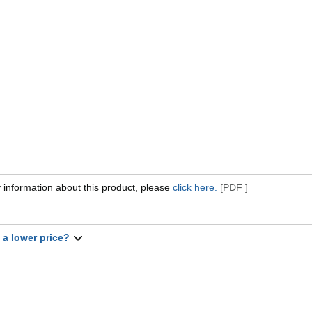
 information about this product, please
click here.
[PDF ]
t a lower price?