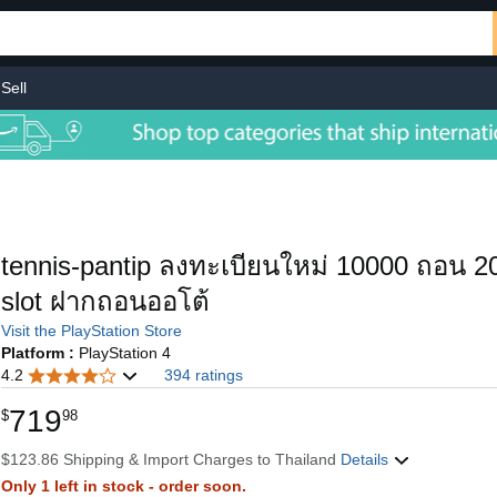
Sell
tennis-pantip ลงทะเบียนใหม่ 10000 ถอน 2
slot ฝากถอนออโต้
Visit the PlayStation Store
Platform :
PlayStation 4
4.2
394 ratings
719
$
98
$123.86 Shipping & Import Charges to Thailand
Details
Only 1 left in stock - order soon.