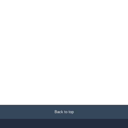
Back to top