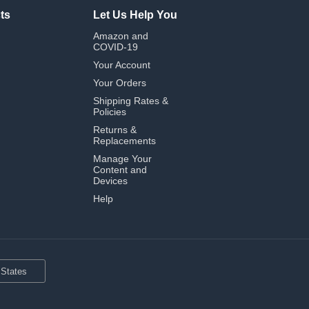
ts
Let Us Help You
Amazon and
COVID-19
Your Account
Your Orders
Shipping Rates &
Policies
Returns &
Replacements
Manage Your
Content and
Devices
Help
 States