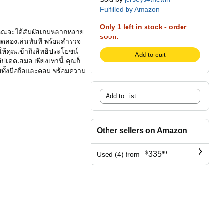
Fulfilled by Amazon
Only 1 left in stock - order
น คุณจะได้สัมผัสเกมหลากหลาย
soon.
ถทดลองเล่นทันที พร้อมสำรวจ
ห้คุณเข้าถึงสิทธิประโยชน์
Add to cart
ปเดตเสมอ เพียงเท่านี้ คุณก็
ทั้งมือถือและคอม พร้อมความ
Add to List
Other sellers on Amazon
$
335
99
Used (4) from