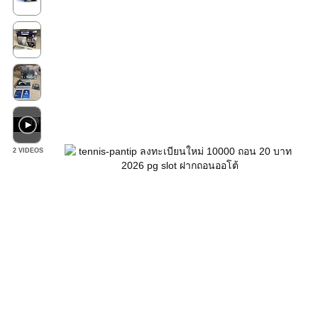
2 VIDEOS