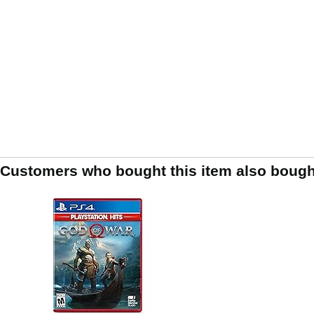
Customers who bought this item also bough