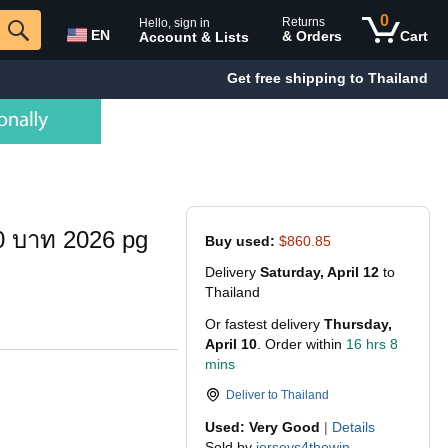
0
Returns
Hello, sign in
EN
& Orders
Cart
Account & Lists
Get free shipping to Thailand
0 บาท 2026 pg
Buy used:
$860.85
Delivery
Saturday, April 12
to
Thailand
Or fastest delivery
Thursday,
April 10
. Order within
16 hrs 8
mins
Deliver to
Thailand
Used: Very Good
|
Details
Sold by
jerseys4thewin