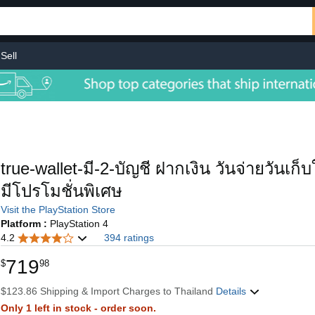
Sell
true-wallet-มี-2-บัญชี ฝากเงิน วันจ่ายวันเก
มีโปรโมชั่นพิเศษ
Visit the PlayStation Store
Platform :
PlayStation 4
4.2
394 ratings
719
$
98
$123.86 Shipping & Import Charges to Thailand
Details
Only 1 left in stock - order soon.