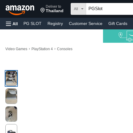
Deliver to
All
Thailand
PG SLOT
Registry
Customer Service
Gift Cards
All
›
›
Video Games
PlayStation 4
Consoles