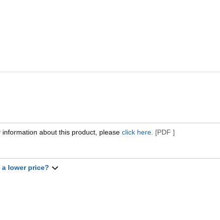
 information about this product, please
click here.
[PDF ]
t a lower price?