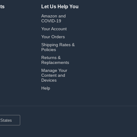
ts
Let Us Help You
Amazon and
COVID-19
Your Account
Your Orders
Shipping Rates &
Policies
Returns &
Replacements
Manage Your
Content and
Devices
Help
 States