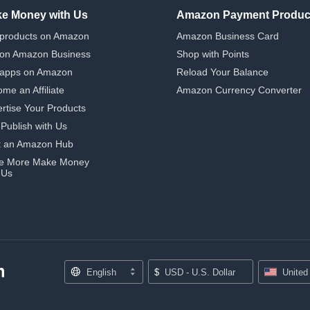
e Money with Us
Amazon Payment Produc
 products on Amazon
Amazon Business Card
 on Amazon Business
Shop with Points
 apps on Amazon
Reload Your Balance
me an Affiliate
Amazon Currency Converter
rtise Your Products
-Publish with Us
t an Amazon Hub
e More Make Money
 Us
English
$
USD - U.S. Dollar
United