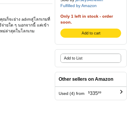
Fulfilled by Amazon
Only 1 left in stock - order
คุณก็จะย่าง adımสู่โลกเกมที่
soon.
้จ่ายใด ๆ นอกจากนี้ แค่เข้า
ใหม่ล่าสุดในโลกเกม
Add to cart
Add to List
Other sellers on Amazon
$
335
99
Used (4) from