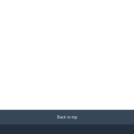
Back to top