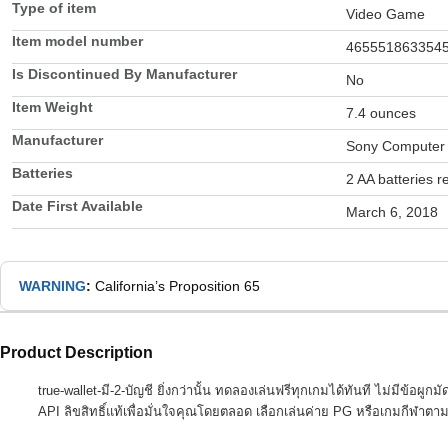
Type of item
Video Game
Item model number
465551863354
Is Discontinued By Manufacturer
No
Item Weight
7.4 ounces
Manufacturer
Sony Computer 
Batteries
2 AA batteries r
Date First Available
March 6, 2018
WARNING
:
California’s Proposition 65
Product Description
true-wallet-มี-2-บัญชี ยิ่งกว่านั้น ทดลองเล่นฟรีทุกเกมได้ทันที ไม่มีข้อผ
API ลิขสิทธิ์แท้เพื่อมั่นใจคุณโดยตลอด เลือกเล่นค่าย PG หรือเกมกีฬา