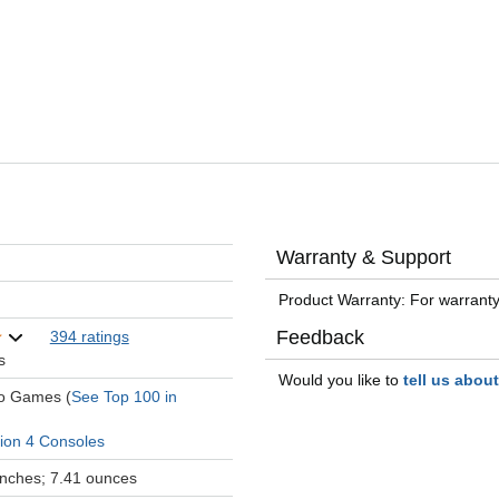
Warranty & Support
Product Warranty: For warranty
Feedback
394 ratings
s
Would you like to
tell us abou
eo Games (
See Top 100 in
tion 4 Consoles
 inches; 7.41 ounces