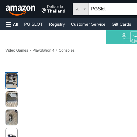
Deliver to
All
Thailand
PG SLOT
Registry
Customer Service
Gift Cards
All
›
›
Video Games
PlayStation 4
Consoles