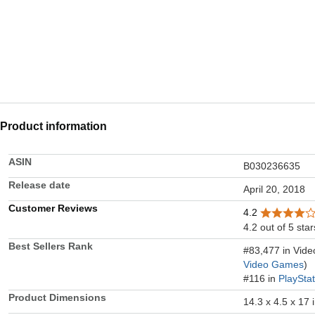
Product information
ASIN
B030236635
Release date
April 20, 2018
Customer Reviews
4.2
4.2 out of 5 star
Best Sellers Rank
#83,477 in Vid
Video Games
)
#116 in
PlaySta
Product Dimensions
14.3 x 4.5 x 17