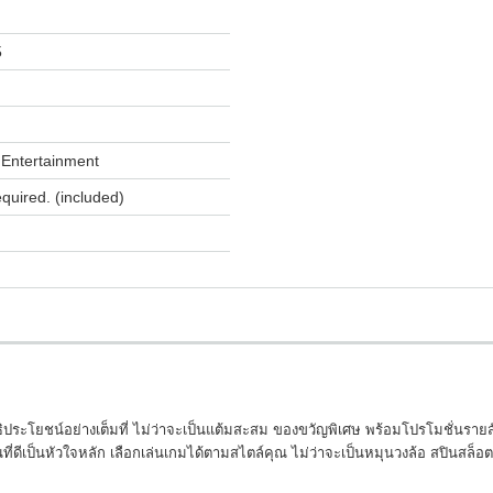
5
Entertainment
equired. (included)
ประโยชน์อย่างเต็มที่ ไม่ว่าจะเป็นแต้มสะสม ของขวัญพิเศษ พร้อมโปรโมชั่นรายสัป
ดีเป็นหัวใจหลัก เลือกเล่นเกมได้ตามสไตล์คุณ ไม่ว่าจะเป็นหมุนวงล้อ สปินสล็อ