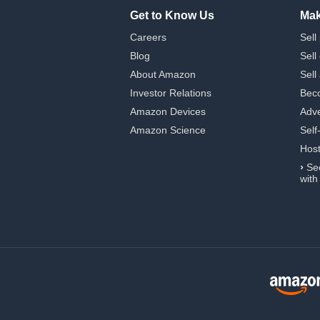
Get to Know Us
Mak
Careers
Sell
Blog
Sell
About Amazon
Sell
Investor Relations
Beco
Amazon Devices
Adve
Amazon Science
Self
Hos
›
Se
with