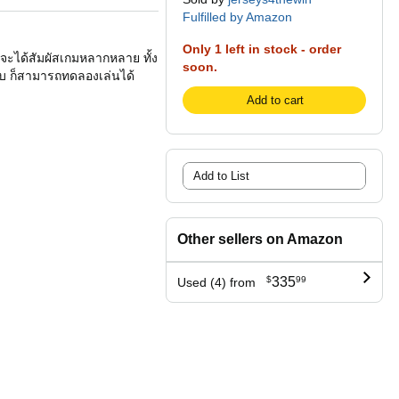
Fulfilled by Amazon
Only 1 left in stock - order
ณจะได้สัมผัสเกมหลากหลาย ทั้ง
soon.
ะบบ ก็สามารถทดลองเล่นได้
Add to cart
Add to List
Other sellers on Amazon
$
335
99
Used (4) from