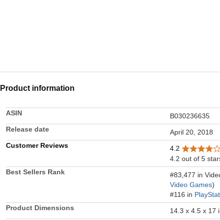
Product information
ASIN
B030236635
Release date
April 20, 2018
Customer Reviews
4.2
4.2 out of 5 star
Best Sellers Rank
#83,477 in Vid
Video Games
)
#116 in
PlaySta
Product Dimensions
14.3 x 4.5 x 17