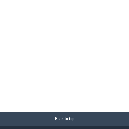
Back to top