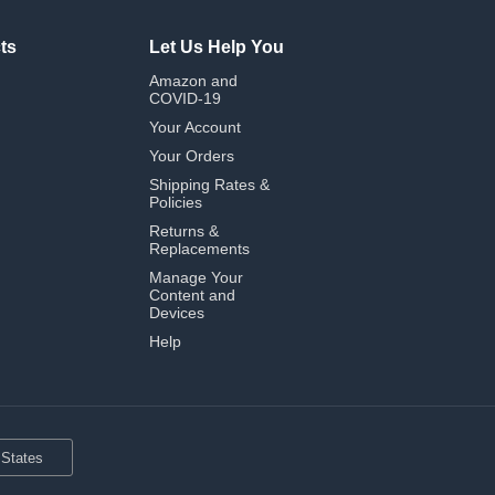
ts
Let Us Help You
Amazon and
COVID-19
Your Account
Your Orders
Shipping Rates &
Policies
Returns &
Replacements
Manage Your
Content and
Devices
Help
 States