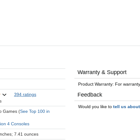
Warranty & Support
Product Warranty: For warranty
Feedback
394 ratings
s
Would you like to
tell us abou
eo Games (
See Top 100 in
tion 4 Consoles
 inches; 7.41 ounces