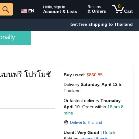
0
Returns
Hello, sign in
EN
& Orders
Cart
Account & Lists
Get free shipping to Thailand
นบนฟรี โปรโมชั่
Buy used:
$860.85
Delivery
Saturday, April 12
to
Thailand
Or fastest delivery
Thursday,
April 10
. Order within
16 hrs 8
mins
Deliver to
Thailand
Used: Very Good
|
Details
Sold by
jerseys4thewin