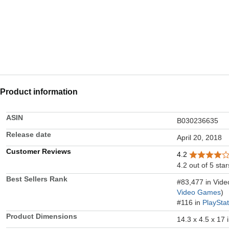
Product information
ASIN
B030236635
Release date
April 20, 2018
Customer Reviews
4.2
4.2 out of 5 star
Best Sellers Rank
#83,477 in Vid
Video Games
)
#116 in
PlaySta
Product Dimensions
14.3 x 4.5 x 17