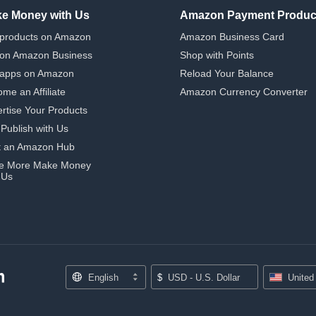
e Money with Us
Amazon Payment Produc
 products on Amazon
Amazon Business Card
 on Amazon Business
Shop with Points
 apps on Amazon
Reload Your Balance
me an Affiliate
Amazon Currency Converter
rtise Your Products
-Publish with Us
t an Amazon Hub
e More Make Money
 Us
English
$
USD - U.S. Dollar
United