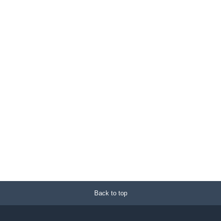
Back to top