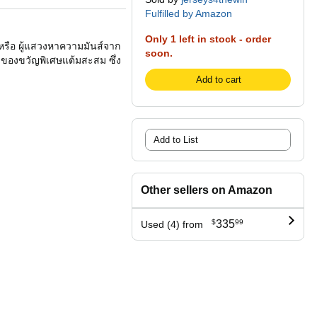
Fulfilled by Amazon
Only 1 left in stock - order
 หรือ ผู้แสวงหาความมันส์จาก
soon.
บของขวัญพิเศษแต้มสะสม ซึ่ง
Add to cart
Add to List
Other sellers on Amazon
$
335
99
Used (4) from