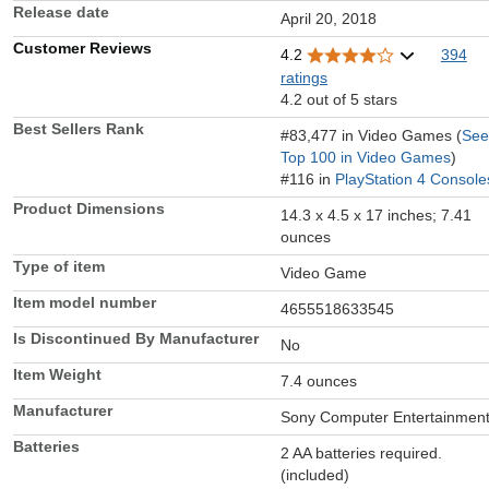
Release date
April 20, 2018
Customer Reviews
4.2
394
ratings
4.2 out of 5 stars
Best Sellers Rank
#83,477 in Video Games (
See
Top 100 in Video Games
)
#116 in
PlayStation 4 Console
Product Dimensions
14.3 x 4.5 x 17 inches; 7.41
ounces
Type of item
Video Game
Item model number
4655518633545
Is Discontinued By Manufacturer
No
Item Weight
7.4 ounces
Manufacturer
Sony Computer Entertainmen
Batteries
2 AA batteries required.
(included)