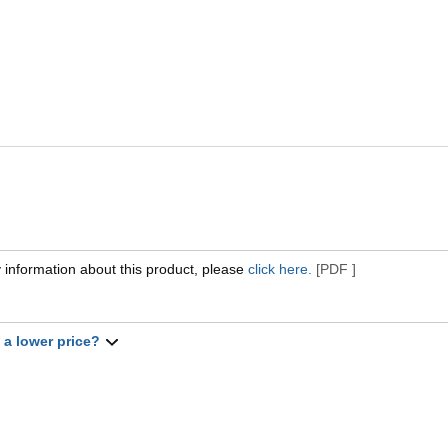
 information about this product, please
click here.
[PDF ]
t a lower price?