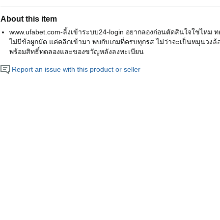
About this item
www.ufabet.com-ลิ้งเข้าระบบ24-login อยากลองก่อนตัดสินใจใช่ไหม ทด
ไม่มีข้อผูกมัด แค่คลิกเข้ามา พบกับเกมที่ครบทุกรส ไม่ว่าจะเป็นหมุนวงล้อ 
พร้อมสิทธิ์ทดลองและของขวัญหลังลงทะเบียน
Report an issue with this product or seller