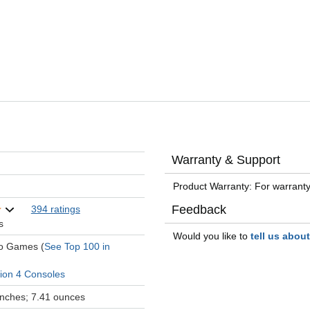
Warranty & Support
Product Warranty: For warranty
Feedback
394 ratings
s
Would you like to
tell us abou
eo Games (
See Top 100 in
tion 4 Consoles
 inches; 7.41 ounces