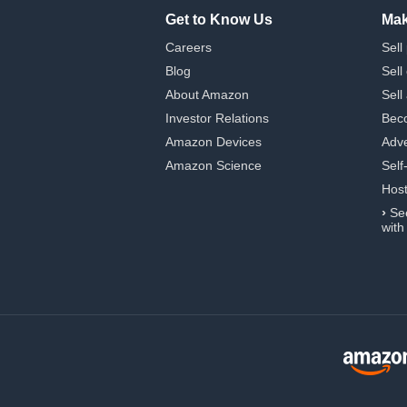
Get to Know Us
Mak
Careers
Sell
Blog
Sell
About Amazon
Sell
Investor Relations
Beco
Amazon Devices
Adve
Amazon Science
Self
Hos
›
Se
with