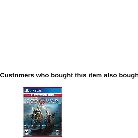
Customers who bought this item also bough