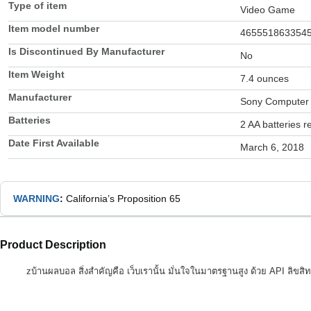
Type of item
Video Game
Item model number
465551863354
Is Discontinued By Manufacturer
No
Item Weight
7.4 ounces
Manufacturer
Sony Computer 
Batteries
2 AA batteries r
Date First Available
March 6, 2018
WARNING
:
California’s Proposition 65
Product Description
zบ้านผลบอล สิ่งสำคัญคือ เว็บเรานั้น มั่นใจในมาตรฐานสูง ด้วย API ลิขสิท