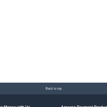
Back to top