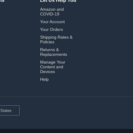
ts
Let Us Help You
Amazon and
COVID-19
Your Account
Your Orders
Shipping Rates &
Policies
Returns &
Replacements
Manage Your
Content and
Devices
Help
 States