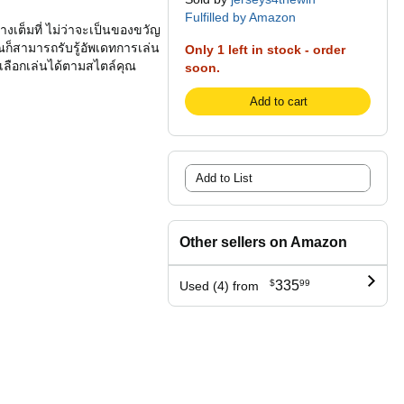
Fulfilled by Amazon
เต็มที่ ไม่ว่าจะเป็นของขวัญ
ณก็สามารถรับรู้อัพเดทการเล่น
Only 1 left in stock - order
 เลือกเล่นได้ตามสไตล์คุณ
soon.
Add to cart
Add to List
Other sellers on Amazon
$
335
99
Used (4) from