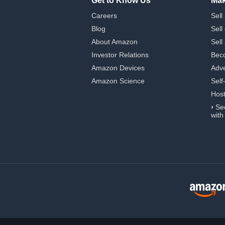
Get to Know Us
Mak
Careers
Sell
Blog
Sell
About Amazon
Sell
Investor Relations
Beco
Amazon Devices
Adve
Amazon Science
Self
Hos
›
Se
with