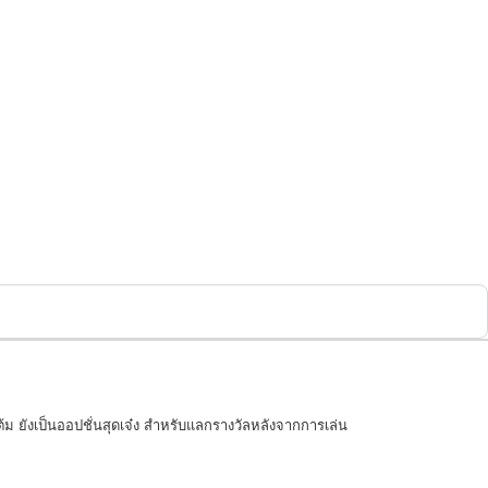
ต้ม ยังเป็นออปชั่นสุดเจ๋ง สำหรับแลกรางวัลหลังจากการเล่น