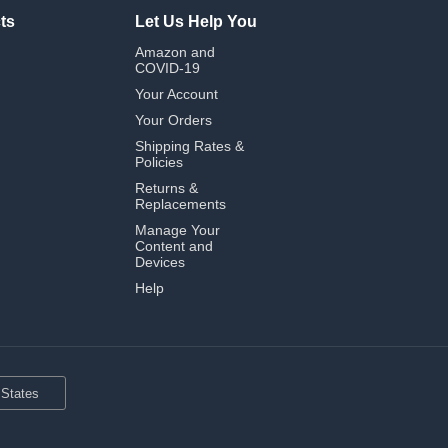
ts
Let Us Help You
Amazon and
COVID-19
Your Account
Your Orders
Shipping Rates &
Policies
Returns &
Replacements
Manage Your
Content and
Devices
Help
 States