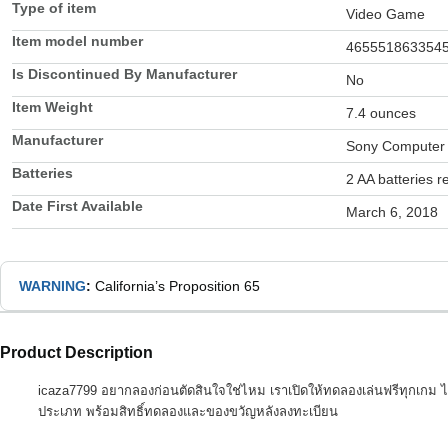
Type of item
Video Game
Item model number
465551863354
Is Discontinued By Manufacturer
No
Item Weight
7.4 ounces
Manufacturer
Sony Computer 
Batteries
2 AA batteries r
Date First Available
March 6, 2018
WARNING
:
California’s Proposition 65
Product Description
icaza7799 อยากลองก่อนตัดสินใจใช่ไหม เราเปิดให้ทดลองเล่นฟรีทุกเกม ไม่ต
ประเภท พร้อมสิทธิ์ทดลองและของขวัญหลังลงทะเบียน