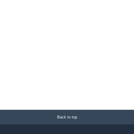
Back to top