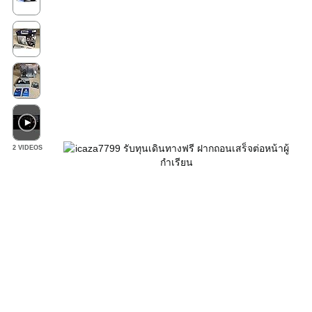
2 VIDEOS