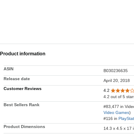
Product information
ASIN
B030236635
Release date
April 20, 2018
Customer Reviews
4.2
4.2 out of 5 star
Best Sellers Rank
#83,477 in Vid
Video Games
)
#116 in
PlaySta
Product Dimensions
14.3 x 4.5 x 17