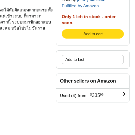
Fulfilled by Amazon
จะได้สัมผัสเกมหลากหลาย ทั้ง
น แค่เข้าระบบ ก็สามารถ
Only 1 left in stock - order
อกจากนี้ ระบบสมาชิกออกแบบ
soon.
ต้มสะสม หรือโปรโมชั่นราย
Add to cart
Add to List
Other sellers on Amazon
$
335
99
Used (4) from